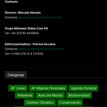
Contacto
Director: Marcelo Almada
Contacto:
gerencia@argentinaforestal.com
G
rupo Misiones
Online.Com
SA
Tel: +54 (0376) 4425800
Editora/periodista : Patricia Escobar
Contacto:
redaccion@argentinaforestal.com
Cel: (+54)9 376 15 4 131636
Categorías
AF Joven
AF Mujeres Forestales
Agenda Forestal
Ambiente
Aves del Mundo
Biodiversidad
Cambio Climático
Conservación