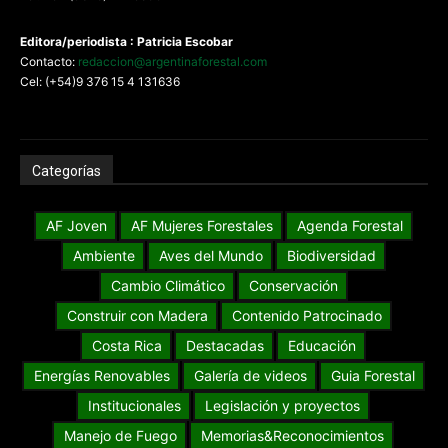
Editora/periodista : Patricia Escobar
Contacto:
redaccion@argentinaforestal.com
Cel: (+54)9 376 15 4 131636
Categorías
AF Joven
AF Mujeres Forestales
Agenda Forestal
Ambiente
Aves del Mundo
Biodiversidad
Cambio Climático
Conservación
Construir con Madera
Contenido Patrocinado
Costa Rica
Destacadas
Educación
Energías Renovables
Galería de videos
Guia Forestal
Institucionales
Legislación y proyectos
Manejo de Fuego
Memorias&Reconocimientos