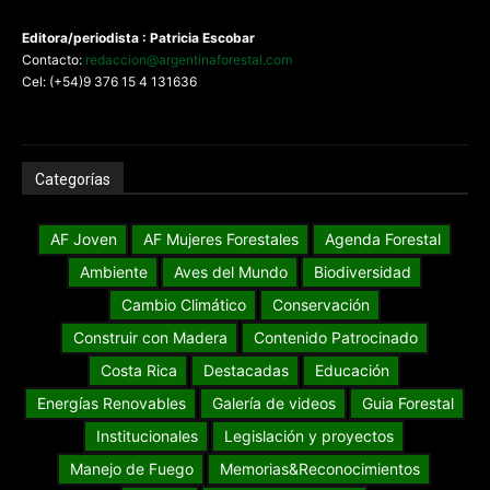
Editora/periodista : Patricia Escobar
Contacto:
redaccion@argentinaforestal.com
Cel: (+54)9 376 15 4 131636
Categorías
AF Joven
AF Mujeres Forestales
Agenda Forestal
Ambiente
Aves del Mundo
Biodiversidad
Cambio Climático
Conservación
Construir con Madera
Contenido Patrocinado
Costa Rica
Destacadas
Educación
Energías Renovables
Galería de videos
Guia Forestal
Institucionales
Legislación y proyectos
Manejo de Fuego
Memorias&Reconocimientos