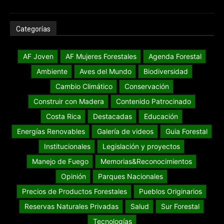
Categorías
AF Joven
AF Mujeres Forestales
Agenda Forestal
Ambiente
Aves del Mundo
Biodiversidad
Cambio Climático
Conservación
Construir con Madera
Contenido Patrocinado
Costa Rica
Destacadas
Educación
Energías Renovables
Galería de videos
Guia Forestal
Institucionales
Legislación y proyectos
Manejo de Fuego
Memorias&Reconocimientos
Opinión
Parques Nacionales
Precios de Productos Forestales
Pueblos Originarios
Reservas Naturales Privadas
Salud
Sur Forestal
Tecnologías