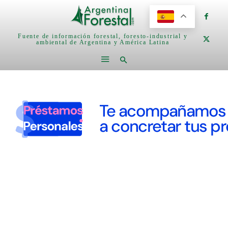
Fuente de información forestal, foresto-industrial y
ambiental de Argentina y América Latina