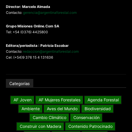
Director: Marcelo Almada
Contacto:
gerencia@argentinaforestal.com
G
rupo Misiones
Online.Com
SA
Tel: +54 (0376) 4425800
Editora/periodista : Patricia Escobar
Contacto:
redaccion@argentinaforestal.com
Cel: (+54)9 376 15 4 131636
Categorías
AF Joven
AF Mujeres Forestales
Agenda Forestal
Ambiente
Aves del Mundo
Biodiversidad
Cambio Climático
Conservación
Construir con Madera
Contenido Patrocinado