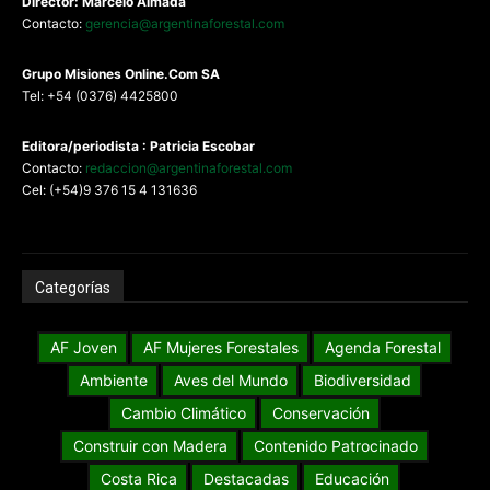
Director: Marcelo Almada
Contacto:
gerencia@argentinaforestal.com
G
rupo Misiones
Online.Com
SA
Tel: +54 (0376) 4425800
Editora/periodista : Patricia Escobar
Contacto:
redaccion@argentinaforestal.com
Cel: (+54)9 376 15 4 131636
Categorías
AF Joven
AF Mujeres Forestales
Agenda Forestal
Ambiente
Aves del Mundo
Biodiversidad
Cambio Climático
Conservación
Construir con Madera
Contenido Patrocinado
Costa Rica
Destacadas
Educación