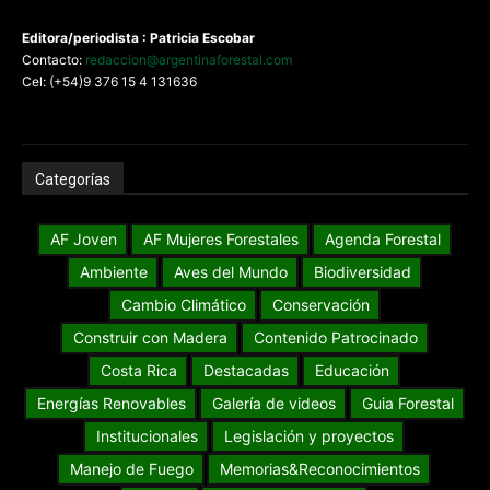
Editora/periodista : Patricia Escobar
Contacto:
redaccion@argentinaforestal.com
Cel: (+54)9 376 15 4 131636
Categorías
AF Joven
AF Mujeres Forestales
Agenda Forestal
Ambiente
Aves del Mundo
Biodiversidad
Cambio Climático
Conservación
Construir con Madera
Contenido Patrocinado
Costa Rica
Destacadas
Educación
Energías Renovables
Galería de videos
Guia Forestal
Institucionales
Legislación y proyectos
Manejo de Fuego
Memorias&Reconocimientos