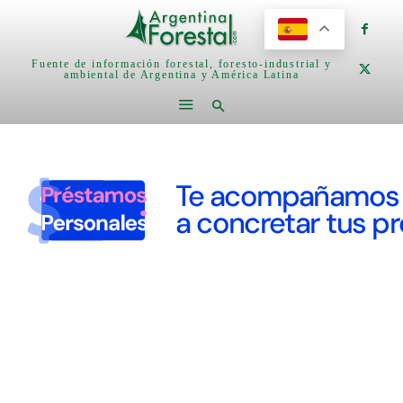
Fuente de información forestal, foresto-industrial y
ambiental de Argentina y América Latina