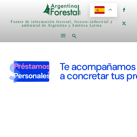
Fuente de información forestal, foresto-industrial y
ambiental de Argentina y América Latina