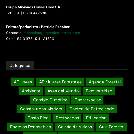
G
rupo Misiones
Online.Com
SA
Tel: +54 (0376) 4425800
Editora/periodista : Patricia Escobar
Contacto:
redaccion@argentinaforestal.com
Cel: (+54)9 376 15 4 131636
Categorías
AF Joven
AF Mujeres Forestales
Agenda Forestal
Ambiente
Aves del Mundo
Biodiversidad
Cambio Climático
Conservación
Construir con Madera
Contenido Patrocinado
Costa Rica
Destacadas
Educación
Energías Renovables
Galería de videos
Guia Forestal