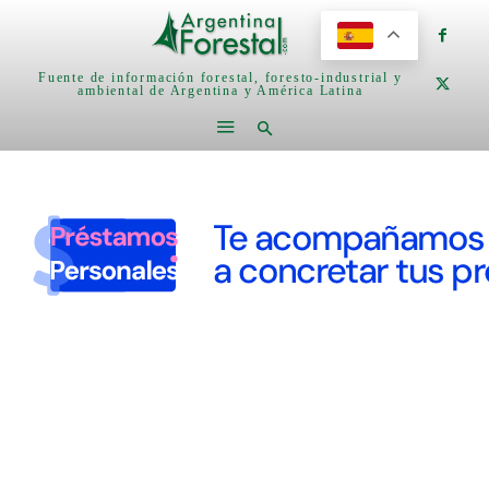
Fuente de información forestal, foresto-industrial y
ambiental de Argentina y América Latina