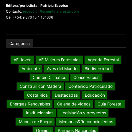
Editora/periodista : Patricia Escobar
Contacto:
redaccion@argentinaforestal.com
Cel: (+54)9 376 15 4 131636
Categorías
AF Joven
AF Mujeres Forestales
Agenda Forestal
Ambiente
Aves del Mundo
Biodiversidad
Cambio Climático
Conservación
Construir con Madera
Contenido Patrocinado
Costa Rica
Destacadas
Educación
Energías Renovables
Galería de videos
Guia Forestal
Institucionales
Legislación y proyectos
Manejo de Fuego
Memorias&Reconocimientos
Opinión
Parques Nacionales