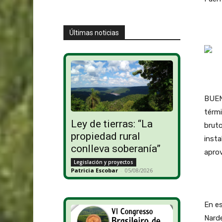
Últimas noticias
BUENO
térmi
Ley de tierras: “La
bruto
propiedad rural
insta
conlleva soberanía”
apro
Legislación y proyectos
Patricia Escobar
-
05/08/2026
En es
Narde