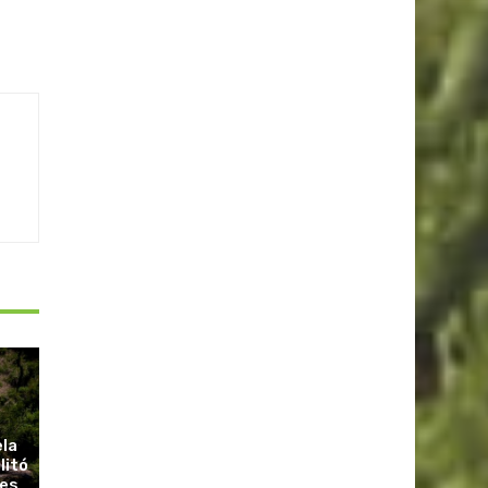
ela
litó
ues