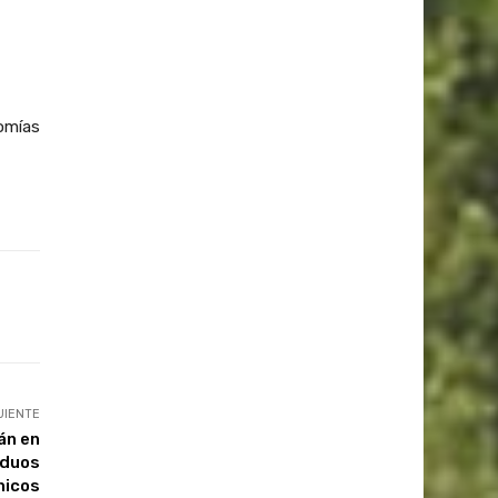
nomías
UIENTE
án en
iduos
nicos