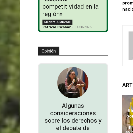
prom
competitividad en la
naci
región»
Madera & Mueble
Patricia Escobar
-
01/08/2026
Opinión
ART
Algunas
Rí
consideraciones
po
sobre los derechos y
p
el debate de
evi