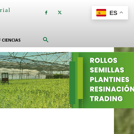
rial
ES
a
F CIENCIAS