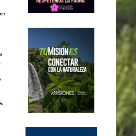
 en
e
;
s
de