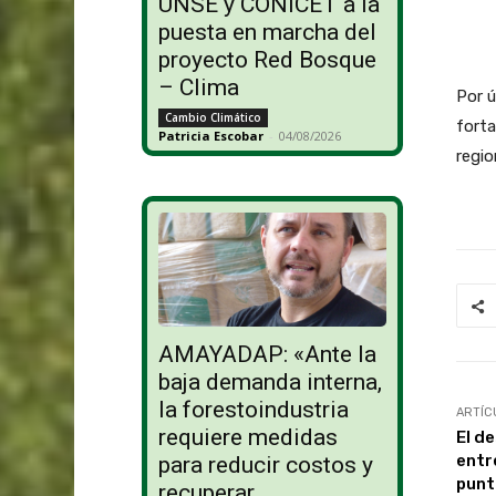
UNSE y CONICET a la
puesta en marcha del
proyecto Red Bosque
– Clima
Por ú
Cambio Climático
forta
Patricia Escobar
-
04/08/2026
regio
AMAYADAP: «Ante la
baja demanda interna,
la forestoindustria
ARTÍC
requiere medidas
El de
entr
para reducir costos y
punt
recuperar