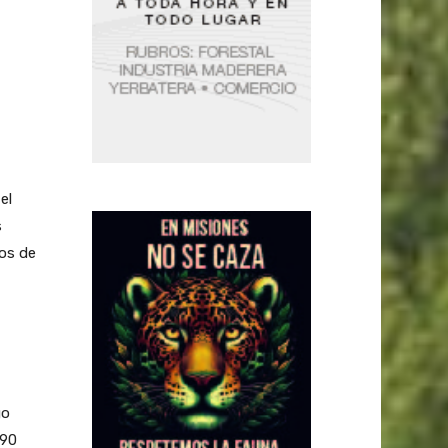
el
s
tos de
go
190