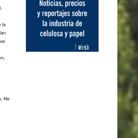
,
 la
ían
que
én,
s. Me