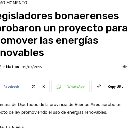
IMO MOMENTO
egisladores bonaerenses
probaron un proyecto para
romover las energías
enovables
Por
Matias
12/07/2016
Facebook
X
WhatsApp
Copy URL
mara de Diputados de la provincia de Buenos Aires aprobó un
cto de ley promoviendo el uso de energías renovables.
te: La Nueva