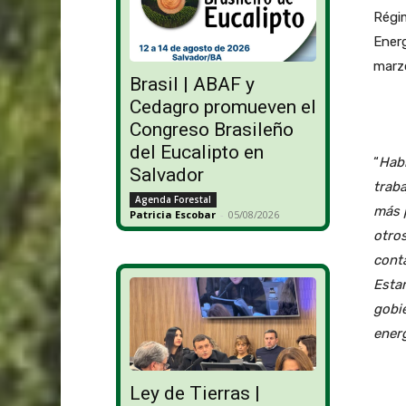
Régi
Energ
marzo
Brasil | ABAF y
Cedagro promueven el
Congreso Brasileño
del Eucalipto en
“
Habl
Salvador
traba
Agenda Forestal
más 
Patricia Escobar
-
05/08/2026
otro
conta
Esta
gobi
ener
Ley de Tierras |