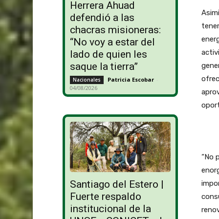
Herrera Ahuad
Asimi
defendió a las
tenem
chacras misioneras:
energ
“No voy a estar del
activ
lado de quien les
saque la tierra”
gener
ofrec
Patricia Escobar
-
Nacionales
04/08/2026
aprov
oport
“No 
enorg
Santiago del Estero |
impor
Fuerte respaldo
consu
institucional de la
renov