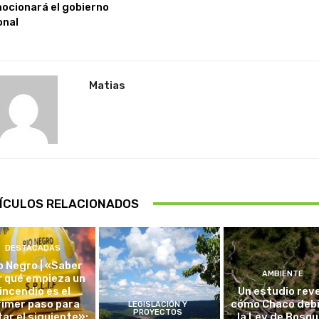
ocionará el gobierno
onal
Matias
ÍCULOS RELACIONADOS
DESTACADAS
o Negro | «Saber
AMBIENTE
r qué empieza un
incendio es el
Un estudio rev
rimer paso para
cómo Chaco debi
LEGISLACIÓN Y
PROYECTOS
tar el siguiente»:
la Ley de Bosq