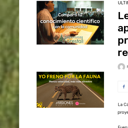
ULT
L
a
p
r
La Cá
proye
Fuen