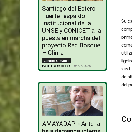
Santiago del Estero |
Fuerte respaldo
Su ca
institucional de la
compa
UNSE y CONICET a la
prime
puesta en marcha del
proyecto Red Bosque
comer
– Clima
utili
ligni
Cambio Climático
Patricia Escobar
-
04/08/2026
susti
de al
del p
Co
AMAYADAP: «Ante la
baja demanda interna,