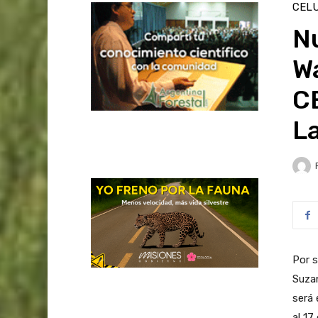
CELU
Nu
Wa
C
La
Por s
Suzan
será 
al 17