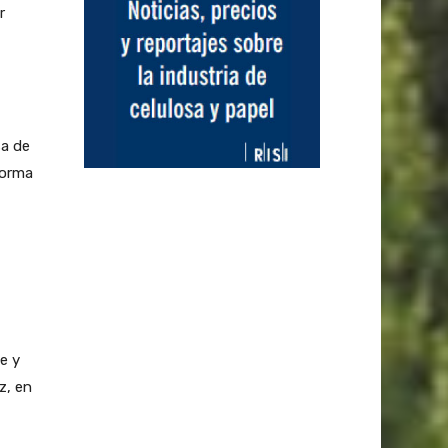
r
sa de
forma
e y
z, en