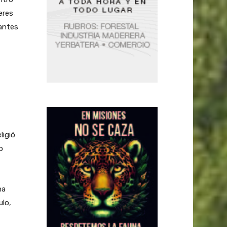
eres
pantes
ligió
o
na
ulo,