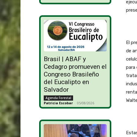
ejecu
prese
El pr
de an
Brasil | ABAF y
celul
Cedagro promueven el
para 
Congreso Brasileño
trata
del Eucalipto en
indus
Salvador
renta
Agenda Forestal
Walte
Patricia Escobar
-
05/08/2026
Esta