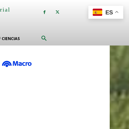
rial
ES
a
F CIENCIAS