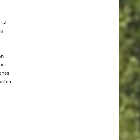
 La
la
en
 un
iones
ustria