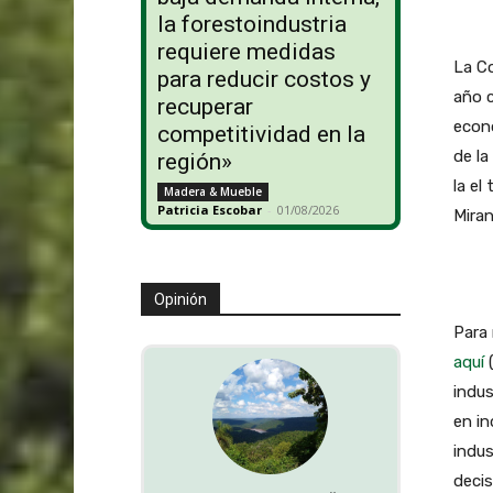
la forestoindustria
requiere medidas
La Co
para reducir costos y
año c
recuperar
econ
competitividad en la
de la
región»
la el
Madera & Mueble
Patricia Escobar
-
01/08/2026
Miran
Opinión
Para 
aquí
(
indus
en in
indus
decis