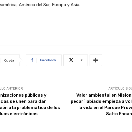
américa, América del Sur, Europa y Asia.
Facebook
X
Cuota
ULO ANTERIOR
ARTÍCULO SIG
nizaciones públicas y
Valor ambiental en Misione
adas se unen para dar
pecarí labiado empieza a vol
ción a la problemática de los
la vida en el Parque Prov
duos electrónicos
Salto Enca