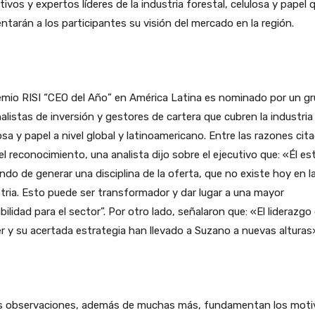
tivos y expertos líderes de la industria forestal, celulosa y papel 
ntarán a los participantes su visión del mercado en la región.
emio RISI “CEO del Año” en América Latina es nominado por un g
alistas de inversión y gestores de cartera que cubren la industria
osa y papel a nivel global y latinoamericano. Entre las razones cit
el reconocimiento, una analista dijo sobre el ejecutivo que: «Él es
ndo de generar una disciplina de la oferta, que no existe hoy en l
tria. Esto puede ser transformador y dar lugar a una mayor
bilidad para el sector”. Por otro lado, señalaron que: «El liderazgo
r y su acertada estrategia han llevado a Suzano a nuevas alturas
s observaciones, además de muchas más, fundamentan los moti