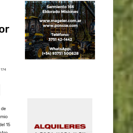
or
174
 de
emio
del 15
ntro