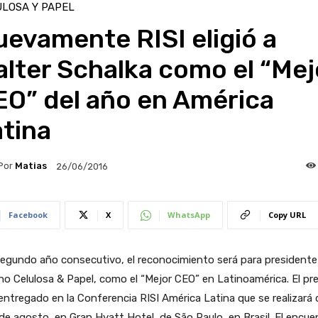
LOSA Y PAPEL
evamente RISI eligió a
lter Schalka como el “Mej
EO” del año en América
tina
Por
Matias
26/06/2016
Facebook
X
WhatsApp
Copy URL
egundo año consecutivo, el reconocimiento será para presidente
o Celulosa & Papel, como el “Mejor CEO” en Latinoamérica. El pr
entregado en la Conferencia RISI América Latina que se realizará 
 de agosto, en Gran Hyatt Hotel, de São Paulo, en Brasil. El encue