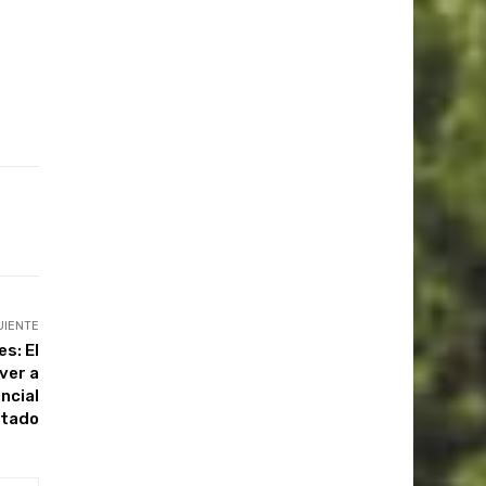
UIENTE
s: El
ver a
incial
ntado