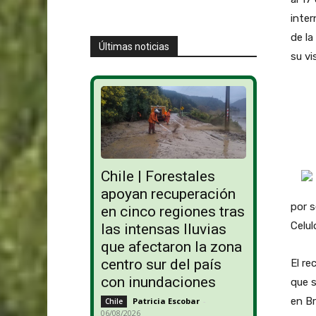
inter
de la
Últimas noticias
su vi
Chile | Forestales
apoyan recuperación
por 
en cinco regiones tras
Celul
las intensas lluvias
que afectaron la zona
centro sur del país
El re
con inundaciones
que s
en Br
Patricia Escobar
-
Chile
06/08/2026