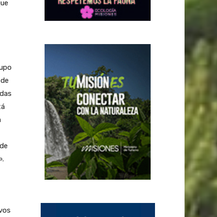
que
rupo
 de
adas
tá
a
 de
».
vos