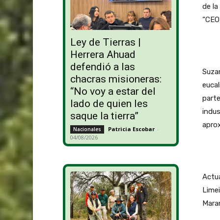
de la
“CEO 
Ley de Tierras |
Herrera Ahuad
defendió a las
Suzan
chacras misioneras:
eucal
“No voy a estar del
parte
lado de quien les
indus
saque la tierra”
apro
Patricia Escobar
-
Nacionales
04/08/2026
Actua
Limei
Mara