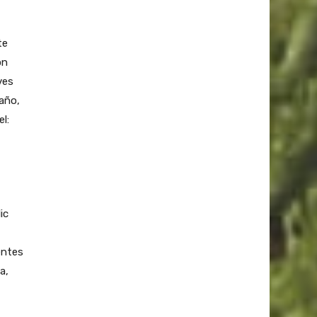
te
on
ves
 año,
l:
ic
entes
a,