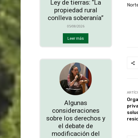
Ley de tierras: “La
Norte
propiedad rural
conlleva soberanía”
05/08/2026
Leer más
ARTÍC
Orga
Algunas
priv
consideraciones
solu
sobre los derechos y
resi
el debate de
modificación del