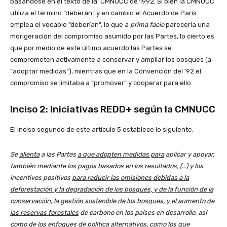
basándose en el texto de la CMNUCC de 1992. Si bien la CMNUCC
utiliza el término “deberán” y en cambio el Acuerdo de París
emplea el vocablo “deberían”, lo que a
prima facie
parecería una
morigeración del compromiso asumido por las Partes, lo cierto es
que por medio de este último acuerdo las Partes se
comprometen activamente a conservar y ampliar los bosques (a
“adoptar medidas”), mientras que en la Convención del ‘92 el
compromiso se limitaba a “promover” y cooperar para ello.
Inciso 2: Iniciativas REDD+ según la CMNUCC
El inciso segundo de este artículo 5 establece lo siguiente:
Se
alienta
a las Partes
a que adopten medidas para
aplicar y apoyar,
también
mediante
los
pagos basados en los resultados
, (…) y los
incentivos positivos
para reducir las emisiones debidas a la
deforestación y la degradación de los bosques
,
y de la función de la
conservación, la gestión sostenible de los bosques, y el aumento de
las reservas forestales
de carbono en los países en desarrollo, así
como de los enfoques de política alternativos, como los que