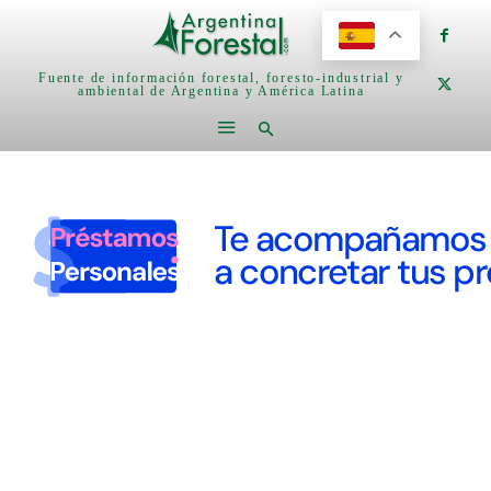
Fuente de información forestal, foresto-industrial y
ambiental de Argentina y América Latina