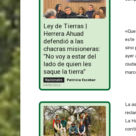
Ley de Tierras |
«Que 
Herrera Ahuad
este 
defendió a las
sino 
chacras misioneras:
“No voy a estar del
ayer 
lado de quien les
ciuda
saque la tierra”
marco
Patricia Escobar
-
Nacionales
04/08/2026
La a
recla
La Ha
cont