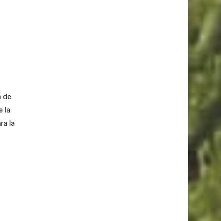
á de
e la
ra la