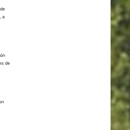
 de
, a
ión
es de
on