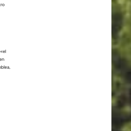
tro
 «el
 en
mblea,