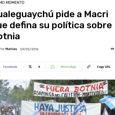
IMO MOMENTO
ualeguaychú pide a Macri
e defina su política sobre
otnia
Por
Matias
09/05/2016
Facebook
X
WhatsApp
Copy URL