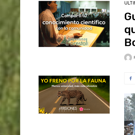
ULT
G
qu
B