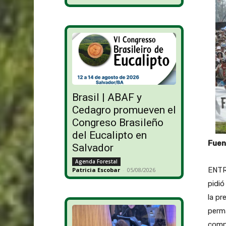
Brasil | ABAF y
Cedagro promueven el
Congreso Brasileño
del Eucalipto en
Fuen
Salvador
Agenda Forestal
ENTR
Patricia Escobar
-
05/08/2026
pidió
la pr
perma
compa