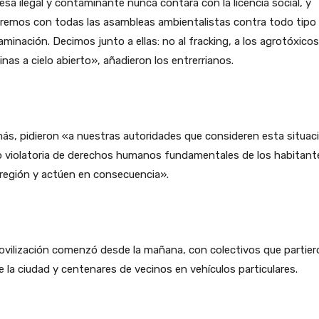
sa ilegal y contaminante nunca contará con la licencia social, y
aremos con todas las asambleas ambientalistas contra todo tipo
minación. Decimos junto a ellas: no al fracking, a los agrotóxicos
inas a cielo abierto», añadieron los entrerrianos.
s, pidieron «a nuestras autoridades que consideren esta situac
 violatoria de derechos humanos fundamentales de los habitant
región y actúen en consecuencia».
vilización comenzó desde la mañana, con colectivos que partier
 la ciudad y centenares de vecinos en vehículos particulares.