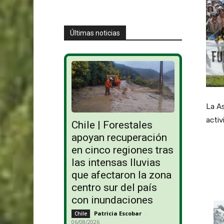
Últimas noticias
La A
activ
Chile | Forestales
apoyan recuperación
en cinco regiones tras
las intensas lluvias
que afectaron la zona
centro sur del país
con inundaciones
Patricia Escobar
-
Chile
06/08/2026