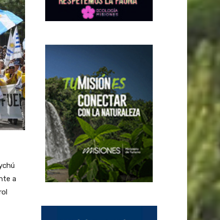
ychú
ente a
rol