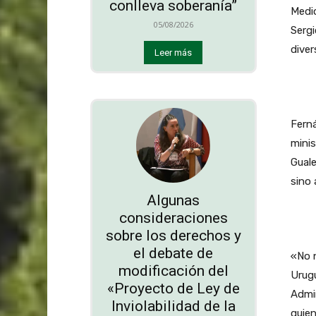
conlleva soberanía”
Medio
05/08/2026
Sergi
dive
Leer más
Ferná
minis
Guale
sino 
Algunas
consideraciones
sobre los derechos y
el debate de
«No n
modificación del
Urugu
«Proyecto de Ley de
Admi
Inviolabilidad de la
quien