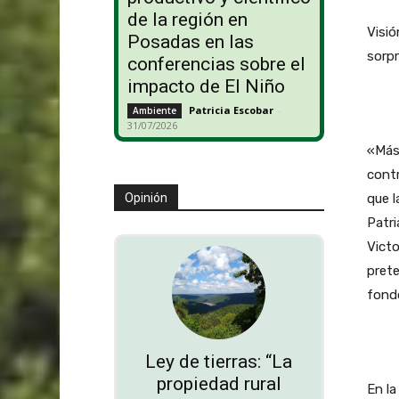
de la región en
Visió
Posadas en las
sorpr
conferencias sobre el
impacto de El Niño
Patricia Escobar
-
Ambiente
31/07/2026
«Más 
cont
que l
Opinión
Patri
Victo
prete
fondo
Ley de tierras: “La
propiedad rural
En la