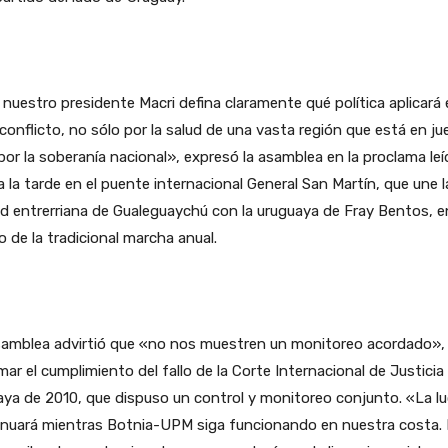
nuestro presidente Macri defina claramente qué política aplicará
conflicto, no sólo por la salud de una vasta región que está en j
por la soberanía nacional», expresó la asamblea en la proclama leí
a la tarde en el puente internacional General San Martín, que une l
d entrerriana de Gualeguaychú con la uruguaya de Fray Bentos, en
 de la tradicional marcha anual.
samblea advirtió que «no nos muestren un monitoreo acordado», 
mar el cumplimiento del fallo de la Corte Internacional de Justicia
ya de 2010, que dispuso un control y monitoreo conjunto. «La l
inuará mientras Botnia-UPM siga funcionando en nuestra costa.