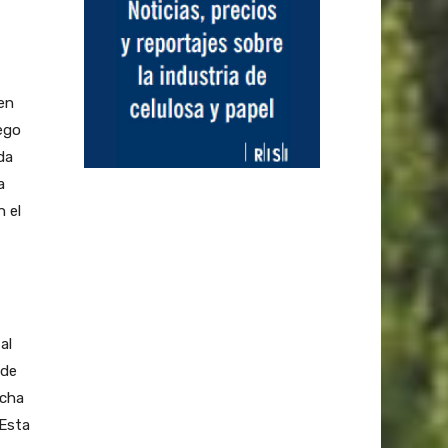
 en
uego
da
a
 el
al
 de
ucha
 Esta