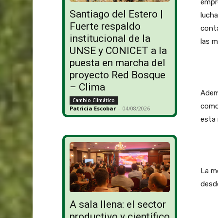
empre
Santiago del Estero |
luch
Fuerte respaldo
conta
institucional de la
las m
UNSE y CONICET a la
puesta en marcha del
proyecto Red Bosque
– Clima
Ademá
Cambio Climático
como
Patricia Escobar
-
04/08/2026
esta 
La mo
desde
A sala llena: el sector
productivo y científico