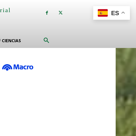
rial
ES
a
F CIENCIAS