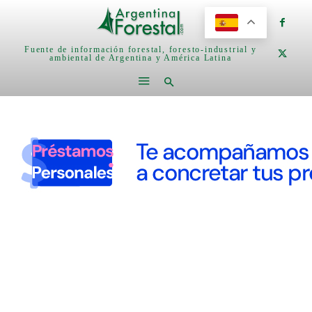
Fuente de información forestal, foresto-industrial y
ambiental de Argentina y América Latina