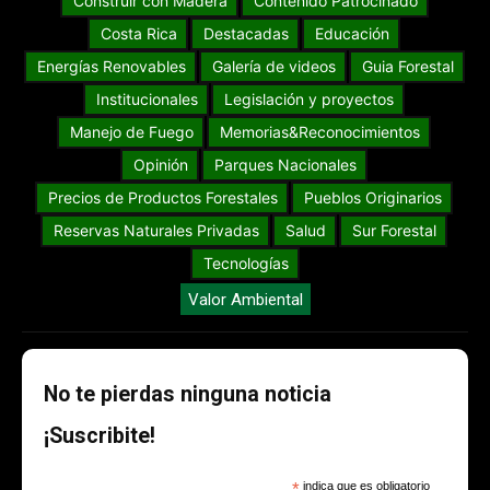
Construir con Madera
Contenido Patrocinado
Costa Rica
Destacadas
Educación
Energías Renovables
Galería de videos
Guia Forestal
Institucionales
Legislación y proyectos
Manejo de Fuego
Memorias&Reconocimientos
Opinión
Parques Nacionales
Precios de Productos Forestales
Pueblos Originarios
Reservas Naturales Privadas
Salud
Sur Forestal
Tecnologías
Valor Ambiental
No te pierdas ninguna noticia
¡Suscribite!
*
indica que es obligatorio