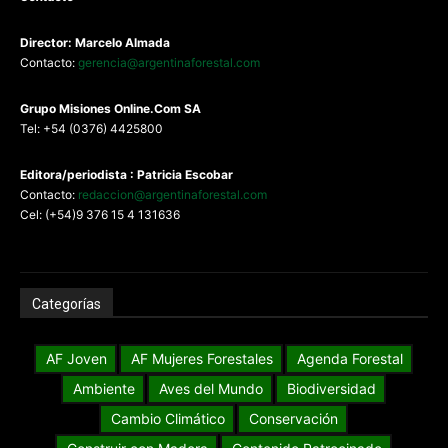
Director: Marcelo Almada
Contacto:
gerencia@argentinaforestal.com
G
rupo Misiones
Online.Com
SA
Tel: +54 (0376) 4425800
Editora/periodista : Patricia Escobar
Contacto:
redaccion@argentinaforestal.com
Cel: (+54)9 376 15 4 131636
Categorías
AF Joven
AF Mujeres Forestales
Agenda Forestal
Ambiente
Aves del Mundo
Biodiversidad
Cambio Climático
Conservación