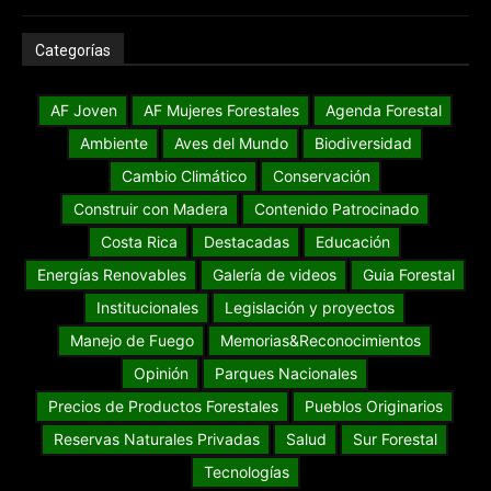
Categorías
AF Joven
AF Mujeres Forestales
Agenda Forestal
Ambiente
Aves del Mundo
Biodiversidad
Cambio Climático
Conservación
Construir con Madera
Contenido Patrocinado
Costa Rica
Destacadas
Educación
Energías Renovables
Galería de videos
Guia Forestal
Institucionales
Legislación y proyectos
Manejo de Fuego
Memorias&Reconocimientos
Opinión
Parques Nacionales
Precios de Productos Forestales
Pueblos Originarios
Reservas Naturales Privadas
Salud
Sur Forestal
Tecnologías