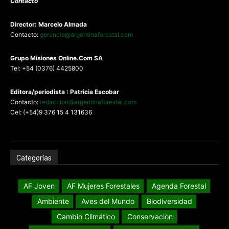
Contacto
Director: Marcelo Almada
Contacto:
gerencia@argentinaforestal.com
G
rupo Misiones
Online.Com
SA
Tel: +54 (0376) 4425800
Editora/periodista : Patricia Escobar
Contacto:
redaccion@argentinaforestal.com
Cel: (+54)9 376 15 4 131636
Categorías
AF Joven
AF Mujeres Forestales
Agenda Forestal
Ambiente
Aves del Mundo
Biodiversidad
Cambio Climático
Conservación