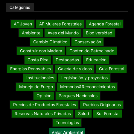
Categorías
AF Joven
AF Mujeres Forestales
Agenda Forestal
Ambiente
Aves del Mundo
Biodiversidad
Cambio Climático
Conservación
Construir con Madera
Contenido Patrocinado
Costa Rica
Destacadas
Educación
Energías Renovables
Galería de videos
Guia Forestal
Institucionales
Legislación y proyectos
Manejo de Fuego
Memorias&Reconocimientos
Opinión
Parques Nacionales
Precios de Productos Forestales
Pueblos Originarios
Reservas Naturales Privadas
Salud
Sur Forestal
Tecnologías
Valor Ambiental