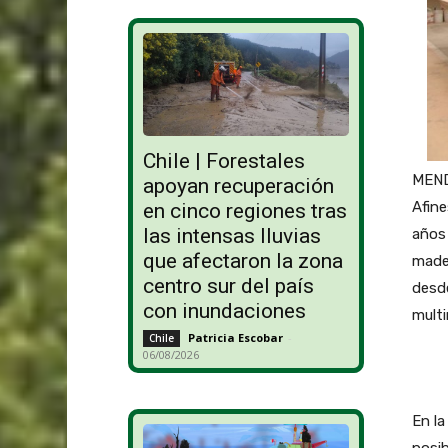
Chile | Forestales
MENDO
apoyan recuperación
Afin
en cinco regiones tras
las intensas lluvias
años 
que afectaron la zona
made
centro sur del país
desde
con inundaciones
multi
Patricia Escobar
-
Chile
06/08/2026
En la
posib