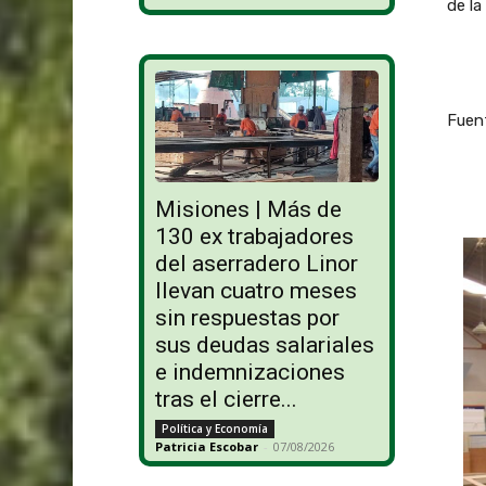
de la
Fuent
Misiones | Más de
130 ex trabajadores
del aserradero Linor
llevan cuatro meses
sin respuestas por
sus deudas salariales
e indemnizaciones
tras el cierre...
Política y Economía
Patricia Escobar
-
07/08/2026