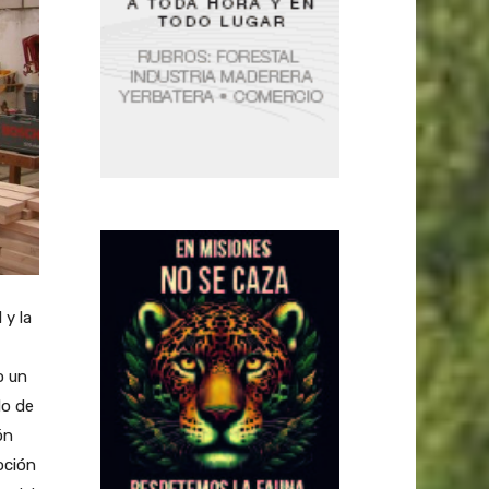
 y la
o un
lo de
ón
oción