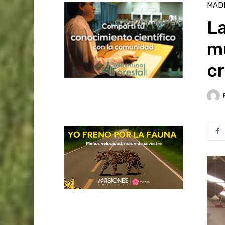
MAD
La
mu
c