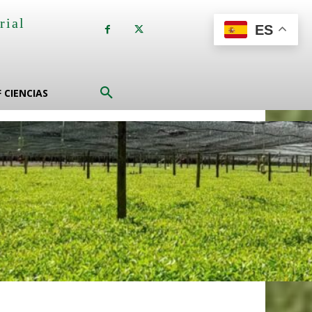
rial
ES
a
F CIENCIAS