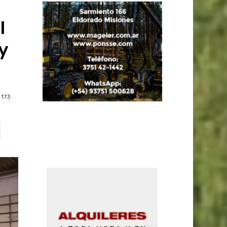
l
y
173