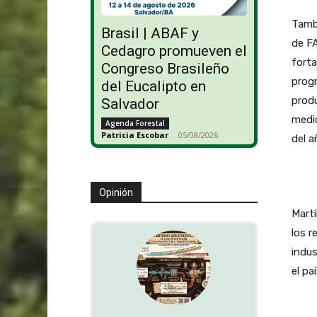
Tamb
Brasil | ABAF y
de F
Cedagro promueven el
forta
Congreso Brasileño
progr
del Eucalipto en
produ
Salvador
medio
Agenda Forestal
Patricia Escobar
-
05/08/2026
del a
Opinión
Martí
los r
indus
el paí