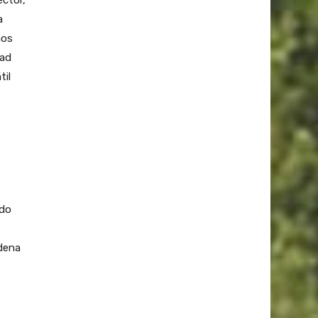
a
nos
dad
til
ado
adena