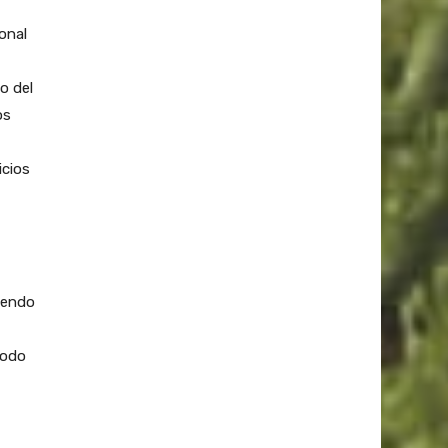
onal
o del
os
icios
tiendo
todo