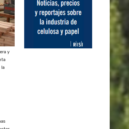
era y
nta
 la
s
has
ector,