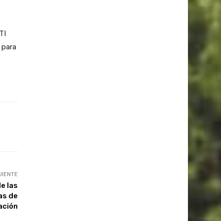
TI
 para
UIENTE
e las
as de
ación