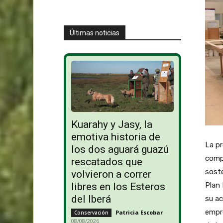
Últimas noticias
Kuarahy y Jasy, la
emotiva historia de
La pr
los dos aguará guazú
compe
rescatados que
soste
volvieron a correr
Plan 
libres en los Esteros
del Iberá
su ac
empre
Patricia Escobar
-
Conservación
08/08/2026