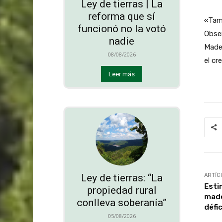
Ley de tierras | La
reforma que sí
«Tam
funcionó no la votó
Obser
nadie
Made
08/08/2026
el cr
Leer más
Ley de tierras: “La
ARTÍC
Esti
propiedad rural
made
conlleva soberanía”
défic
05/08/2026