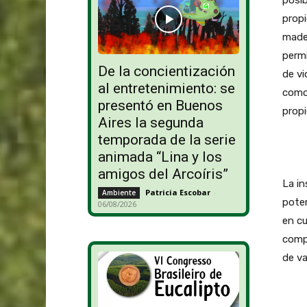
propi
mader
perm
De la concientización
de vi
al entretenimiento: se
como
presentó en Buenos
propi
Aires la segunda
temporada de la serie
animada “Lina y los
amigos del Arcoíris”
La in
Patricia Escobar
-
Ambiente
poten
06/08/2026
en cu
compe
de va