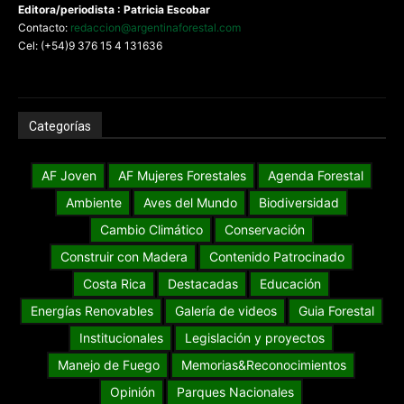
Editora/periodista : Patricia Escobar
Contacto:
redaccion@argentinaforestal.com
Cel: (+54)9 376 15 4 131636
Categorías
AF Joven
AF Mujeres Forestales
Agenda Forestal
Ambiente
Aves del Mundo
Biodiversidad
Cambio Climático
Conservación
Construir con Madera
Contenido Patrocinado
Costa Rica
Destacadas
Educación
Energías Renovables
Galería de videos
Guia Forestal
Institucionales
Legislación y proyectos
Manejo de Fuego
Memorias&Reconocimientos
Opinión
Parques Nacionales