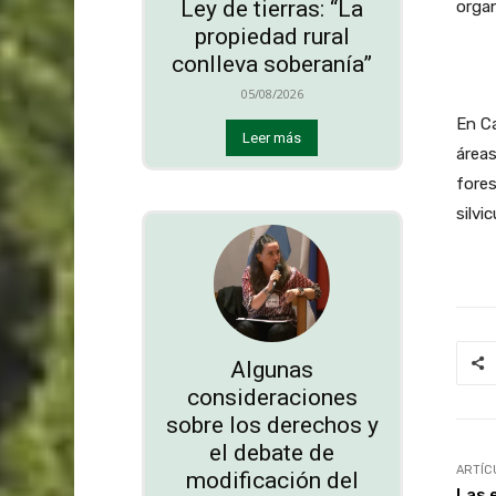
Ley de tierras: “La
organ
propiedad rural
conlleva soberanía”
05/08/2026
En Ca
Leer más
áreas
fores
silvi
Algunas
consideraciones
sobre los derechos y
el debate de
ARTÍC
modificación del
Las 