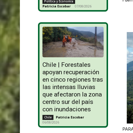
Fuen
Política y Economía
Patricia Escobar
-
07/08/2026
Chile | Forestales
apoyan recuperación
en cinco regiones tras
las intensas lluvias
que afectaron la zona
centro sur del país
con inundaciones
Patricia Escobar
-
Chile
06/08/2026
PARAG