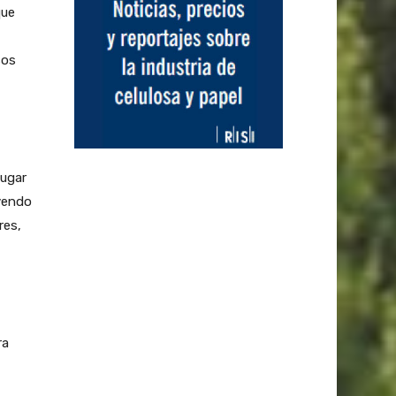
que
sos
lugar
uyendo
res,
ra