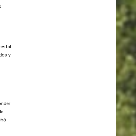
s
estal
ados y
onder
de
chó