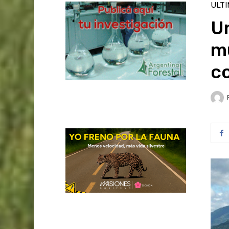
ULT
Un
m
c