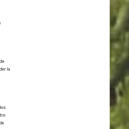
e
 de
er la
dos
tro
 de