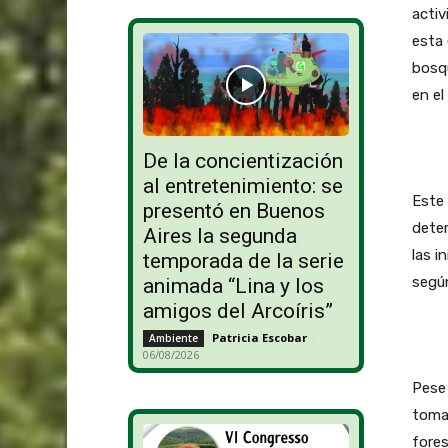
activ
esta 
bosqu
en el
De la concientización
al entretenimiento: se
Este 
presentó en Buenos
deter
Aires la segunda
las i
temporada de la serie
según
animada “Lina y los
amigos del Arcoíris”
Patricia Escobar
-
Ambiente
06/08/2026
Pese
tomar
fores