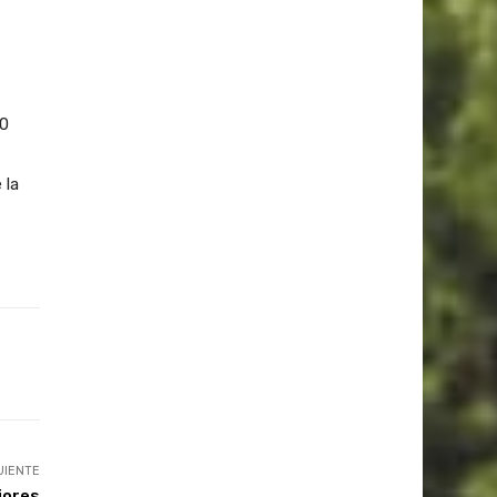
50
 la
UIENTE
jores