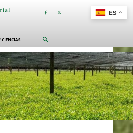
rial
ES
a
F CIENCIAS