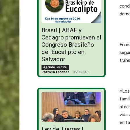
cond
dere
Brasil | ABAF y
Cedagro promueven el
Congreso Brasileño
En es
del Eucalipto en
segur
Salvador
trans
Agenda Forestal
Patricia Escobar
-
05/08/2026
«Los 
famil
al ca
vida 
en fa
Ley de Tierras |