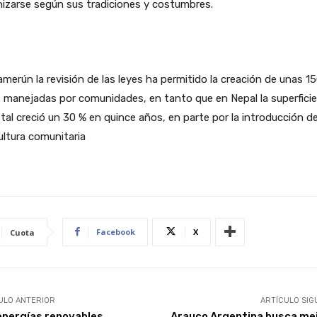
izarse según sus tradiciones y costumbres.
merún la revisión de las leyes ha permitido la creación de unas 1
 manejadas por comunidades, en tanto que en Nepal la superficie
tal creció un 30 % en quince años, en parte por la introducción de
cultura comunitaria
Facebook
X
Cuota
ULO ANTERIOR
ARTÍCULO SIG
energías renovables
Arauco Argentina busca me