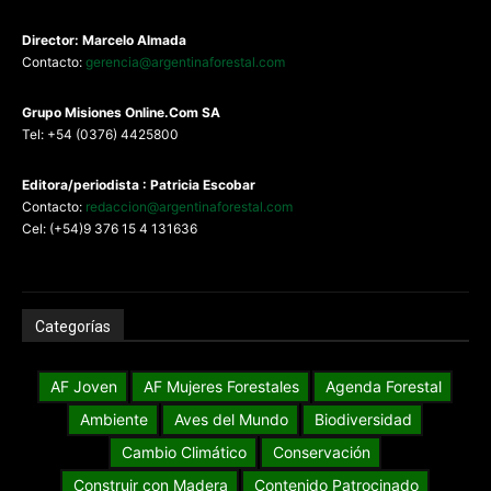
Director: Marcelo Almada
Contacto:
gerencia@argentinaforestal.com
G
rupo Misiones
Online.Com
SA
Tel: +54 (0376) 4425800
Editora/periodista : Patricia Escobar
Contacto:
redaccion@argentinaforestal.com
Cel: (+54)9 376 15 4 131636
Categorías
AF Joven
AF Mujeres Forestales
Agenda Forestal
Ambiente
Aves del Mundo
Biodiversidad
Cambio Climático
Conservación
Construir con Madera
Contenido Patrocinado