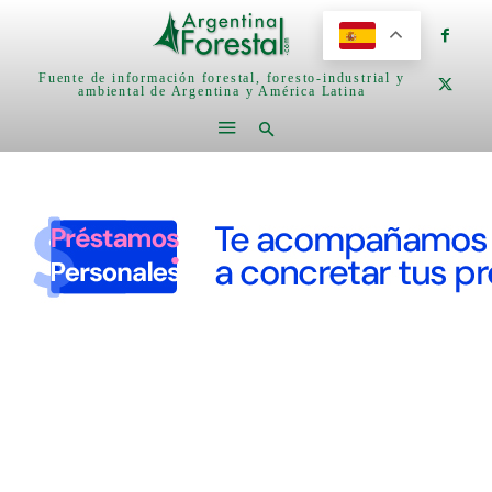
Fuente de información forestal, foresto-industrial y
ambiental de Argentina y América Latina