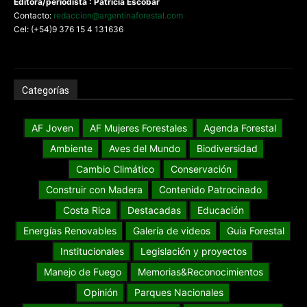
Editora/periodista : Patricia Escobar
Contacto:
redaccion@argentinaforestal.com
Cel: (+54)9 376 15 4 131636
Categorías
AF Joven
AF Mujeres Forestales
Agenda Forestal
Ambiente
Aves del Mundo
Biodiversidad
Cambio Climático
Conservación
Construir con Madera
Contenido Patrocinado
Costa Rica
Destacadas
Educación
Energías Renovables
Galería de videos
Guia Forestal
Institucionales
Legislación y proyectos
Manejo de Fuego
Memorias&Reconocimientos
Opinión
Parques Nacionales