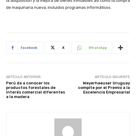
la adquisición y la mejora de bienes inmuebles así como la compra
de maquinaria nueva, incluidos programas informáticos.
Facebook
X
WhatsApp
ARTÍCULO ANTERIOR
ARTÍCULO SIGUIENTE
Perú da a conocer los
Weyerhaeuser Uruguay
productos forestales de
compite por el Premio a la
interés comercial diferentes
Excelencia Empresarial
a la madera