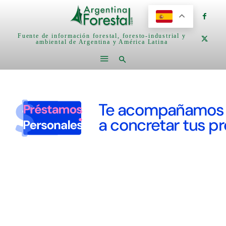
Fuente de información forestal, foresto-industrial y
ambiental de Argentina y América Latina