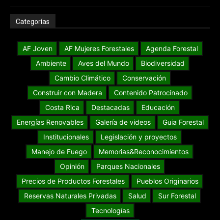
Categorías
AF Joven
AF Mujeres Forestales
Agenda Forestal
Ambiente
Aves del Mundo
Biodiversidad
Cambio Climático
Conservación
Construir con Madera
Contenido Patrocinado
Costa Rica
Destacadas
Educación
Energías Renovables
Galería de videos
Guia Forestal
Institucionales
Legislación y proyectos
Manejo de Fuego
Memorias&Reconocimientos
Opinión
Parques Nacionales
Precios de Productos Forestales
Pueblos Originarios
Reservas Naturales Privadas
Salud
Sur Forestal
Tecnologías