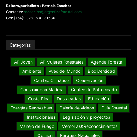
G
rupo Misiones
Online.Com
SA
Tel: +54 (0376) 4425800
Editora/periodista : Patricia Escobar
Contacto:
redaccion@argentinaforestal.com
Cel: (+54)9 376 15 4 131636
Categorías
AF Joven
AF Mujeres Forestales
Agenda Forestal
Ambiente
Aves del Mundo
Biodiversidad
Cambio Climático
Conservación
Construir con Madera
Contenido Patrocinado
Costa Rica
Destacadas
Educación
Energías Renovables
Galería de videos
Guia Forestal