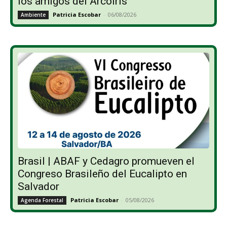
los amigos del Arcoíris”
Patricia Escobar
-
06/08/2026
Ambiente
Brasil | ABAF y Cedagro promueven el
Congreso Brasileño del Eucalipto en
Salvador
Patricia Escobar
-
05/08/2026
Agenda Forestal