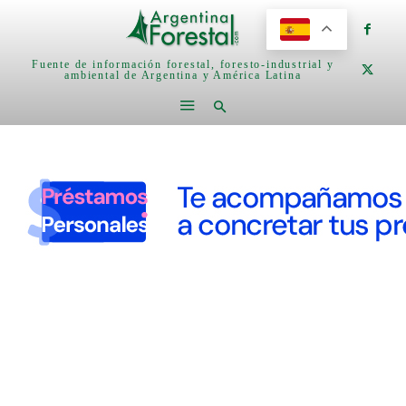
Fuente de información forestal, foresto-industrial y
ambiental de Argentina y América Latina