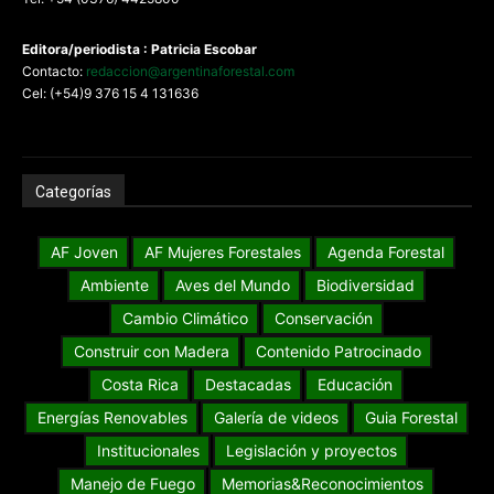
Editora/periodista : Patricia Escobar
Contacto:
redaccion@argentinaforestal.com
Cel: (+54)9 376 15 4 131636
Categorías
AF Joven
AF Mujeres Forestales
Agenda Forestal
Ambiente
Aves del Mundo
Biodiversidad
Cambio Climático
Conservación
Construir con Madera
Contenido Patrocinado
Costa Rica
Destacadas
Educación
Energías Renovables
Galería de videos
Guia Forestal
Institucionales
Legislación y proyectos
Manejo de Fuego
Memorias&Reconocimientos