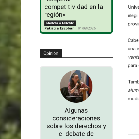
competitividad en la
Unive
región»
elegí
Madera & Mueble
provi
Patricia Escobar
-
01/08/2026
Cabe 
una 
Opinión
venta
para 
Tamb
alum
modo 
Algunas
consideraciones
sobre los derechos y
el debate de