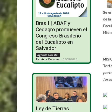
Se en
de la
Brasil | ABAF y
Facul
Cedagro promueven el
Misi
Congreso Brasileño
del Eucalipto en
Salvador
Agenda Forestal
MISIO
Patricia Escobar
-
05/08/2026
Torte
parte
fores
Ley de Tierras |