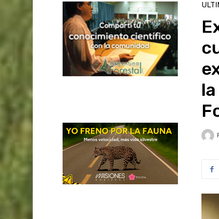
ULT
Ex
cu
ex
la
F