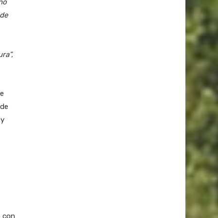
no
 de
ra”,
se
 de
 y
o con