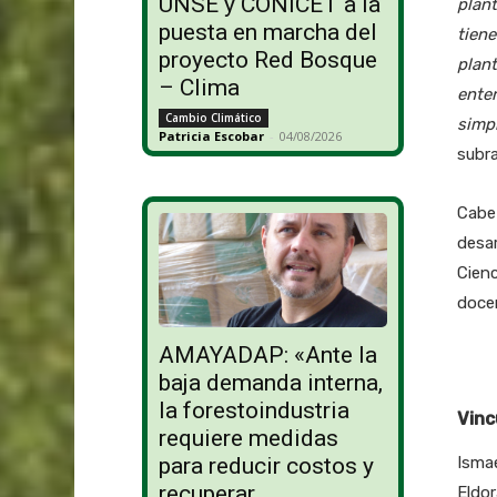
UNSE y CONICET a la
plant
puesta en marcha del
tien
proyecto Red Bosque
plant
– Clima
ente
Cambio Climático
simpl
Patricia Escobar
-
04/08/2026
subra
Cabe 
desar
Cienc
docen
AMAYADAP: «Ante la
baja demanda interna,
la forestoindustria
Vinc
requiere medidas
Ismae
para reducir costos y
recuperar
Eldor