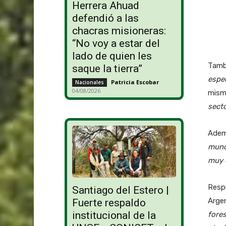
Herrera Ahuad
defendió a las
chacras misioneras:
“No voy a estar del
lado de quien les
Tambi
saque la tierra”
espe
Patricia Escobar
-
Nacionales
04/08/2026
mism
secto
Ademá
mund
muy d
Respe
Santiago del Estero |
Argen
Fuerte respaldo
institucional de la
fore