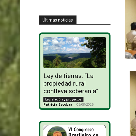
Últimas noticias
Ley de tierras: “La
propiedad rural
conlleva soberanía”
Legislación y proyectos
Patricia Escobar
-
05/08/2026