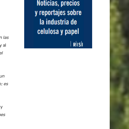
n las
y al
el
 un
; es
 y
nes