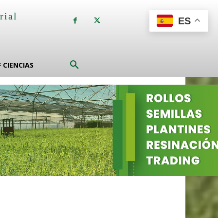
rial
ES
a
F CIENCIAS