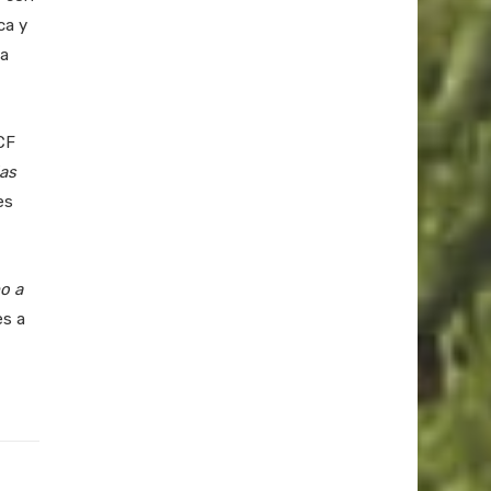
ca y
la
FCF
las
es
o a
es a