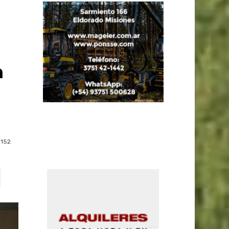
n
152