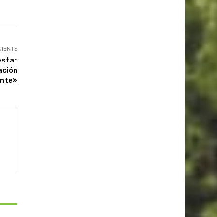
UIENTE
estar
ación
ente»