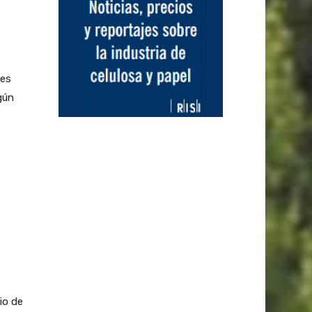
des
gún
io de