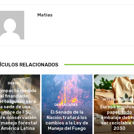
Matias
ÍCULOS RELACIONADOS
BRASIL
 impacto medido
al financiado:
INTERNACIONALE
erto Iguazú será
DESTACADAS
la sede de una
Europa impulsa
cumbre de FSC
El Senado de la
papel: todo
re conservación
Nación tratará los
embalaje debe
l manejo forestal
cambios a la Ley de
ser reciclable 
 América Latina
Manejo del Fuego
2030