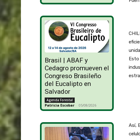
Fuent
CHILE
efici
unida
Esto 
Brasil | ABAF y
indus
Cedagro promueven el
Congreso Brasileño
estra
del Eucalipto en
Salvador
Agenda Forestal
Patricia Escobar
-
05/08/2026
Así, 
celul