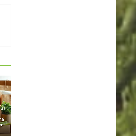
S
 al
rá
en