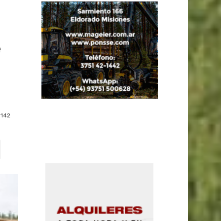
e
142