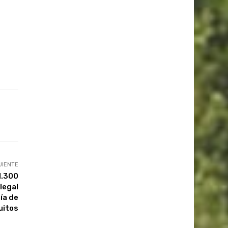
UIENTE
1.300
legal
ía de
uitos