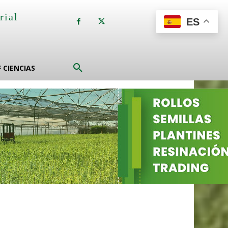
rial
ES
a
F CIENCIAS