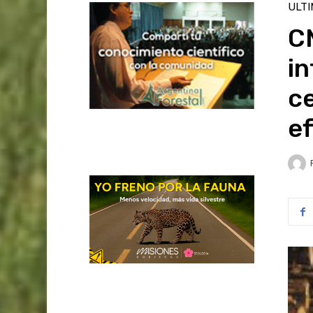
ULT
C
in
ce
ef