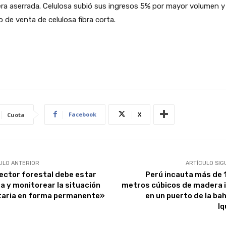
a aserrada. Celulosa subió sus ingresos 5% por mayor volumen y
o de venta de celulosa fibra corta.
Facebook
X
Cuota
ULO ANTERIOR
ARTÍCULO SIG
sector forestal debe estar
Perú incauta más de 
ta y monitorear la situación
metros cúbicos de madera i
taria en forma permanente»
en un puerto de la bah
Iq