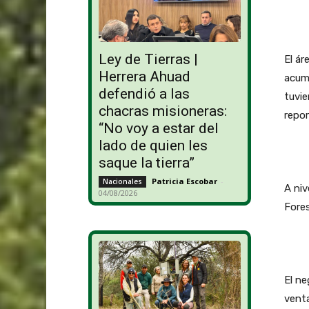
Ley de Tierras |
El ár
Herrera Ahuad
acum
defendió a las
tuvi
chacras misioneras:
repor
“No voy a estar del
lado de quien les
saque la tierra”
Patricia Escobar
-
Nacionales
A niv
04/08/2026
Fores
El ne
venta