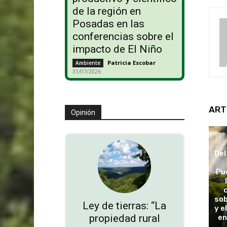
de la región en
Posadas en las
conferencias sobre el
impacto de El Niño
Patricia Escobar
-
Ambiente
31/07/2026
ART
Opinión
Del
Pu
sob
Ley de tierras: “La
y e
propiedad rural
en