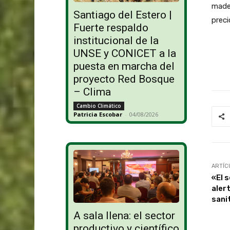
mader
Santiago del Estero |
preci
Fuerte respaldo
institucional de la
UNSE y CONICET a la
puesta en marcha del
proyecto Red Bosque
– Clima
Cambio Climático
Patricia Escobar
-
04/08/2026
ARTÍC
«El 
aler
sani
A sala llena: el sector
productivo y científico