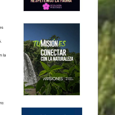
es
.
n la
ro: