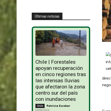
Últimas noticias
Chile | Forestales
apoyan recuperación
en cinco regiones tras
direc
las intensas lluvias
negoc
que afectaron la zona
centro sur del país
con inundaciones
Patricia Escobar
-
Chile
06/08/2026