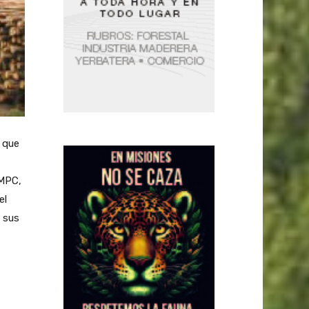
 que
CMPC,
el
e sus