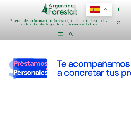
Fuente de información forestal, foresto-industrial y
ambiental de Argentina y América Latina