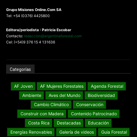
G
rupo Misiones
Online.Com
SA
Tel: +54 (0376) 4425800
Editora/periodista : Patricia Escobar
Contacto:
redaccion@argentinaforestal.com
Cel: (+54)9 376 15 4 131636
Categorías
AF Joven
AF Mujeres Forestales
Agenda Forestal
Ambiente
Aves del Mundo
Biodiversidad
Cambio Climático
Conservación
Construir con Madera
Contenido Patrocinado
Costa Rica
Destacadas
Educación
Energías Renovables
Galería de videos
Guia Forestal