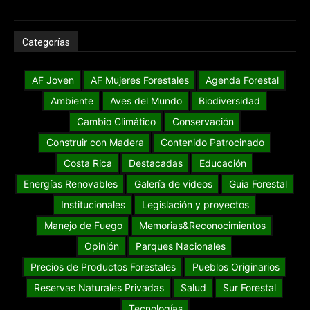
Categorías
AF Joven
AF Mujeres Forestales
Agenda Forestal
Ambiente
Aves del Mundo
Biodiversidad
Cambio Climático
Conservación
Construir con Madera
Contenido Patrocinado
Costa Rica
Destacadas
Educación
Energías Renovables
Galería de videos
Guia Forestal
Institucionales
Legislación y proyectos
Manejo de Fuego
Memorias&Reconocimientos
Opinión
Parques Nacionales
Precios de Productos Forestales
Pueblos Originarios
Reservas Naturales Privadas
Salud
Sur Forestal
Tecnologías