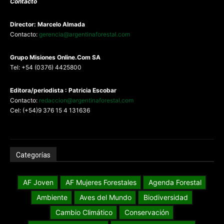
Contacto
Director: Marcelo Almada
Contacto:
gerencia@argentinaforestal.com
G
rupo Misiones
Online.Com
SA
Tel: +54 (0376) 4425800
Editora/periodista : Patricia Escobar
Contacto:
redaccion@argentinaforestal.com
Cel: (+54)9 376 15 4 131636
Categorías
AF Joven
AF Mujeres Forestales
Agenda Forestal
Ambiente
Aves del Mundo
Biodiversidad
Cambio Climático
Conservación