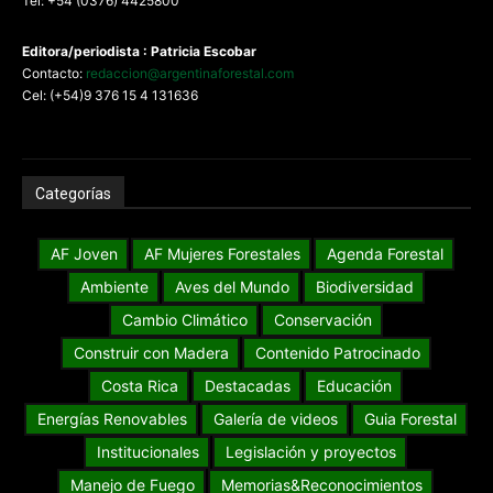
Tel: +54 (0376) 4425800
Editora/periodista : Patricia Escobar
Contacto:
redaccion@argentinaforestal.com
Cel: (+54)9 376 15 4 131636
Categorías
AF Joven
AF Mujeres Forestales
Agenda Forestal
Ambiente
Aves del Mundo
Biodiversidad
Cambio Climático
Conservación
Construir con Madera
Contenido Patrocinado
Costa Rica
Destacadas
Educación
Energías Renovables
Galería de videos
Guia Forestal
Institucionales
Legislación y proyectos
Manejo de Fuego
Memorias&Reconocimientos