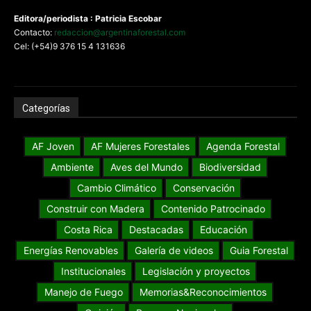
Editora/periodista : Patricia Escobar
Contacto:
redaccion@argentinaforestal.com
Cel: (+54)9 376 15 4 131636
Categorías
AF Joven
AF Mujeres Forestales
Agenda Forestal
Ambiente
Aves del Mundo
Biodiversidad
Cambio Climático
Conservación
Construir con Madera
Contenido Patrocinado
Costa Rica
Destacadas
Educación
Energías Renovables
Galería de videos
Guia Forestal
Institucionales
Legislación y proyectos
Manejo de Fuego
Memorias&Reconocimientos