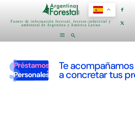
Fuente de información forestal, foresto-industrial y
ambiental de Argentina y América Latina