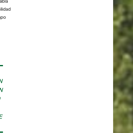
abla
ilidad
mpo
N
N
O
E