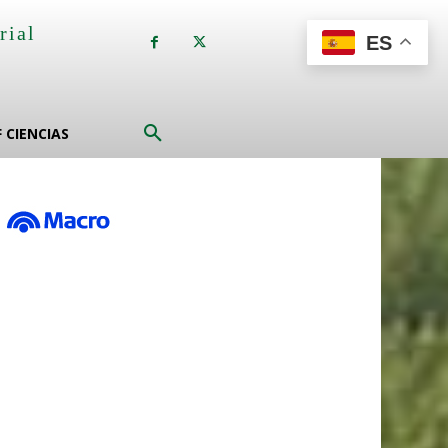
rial
ES
a
F CIENCIAS