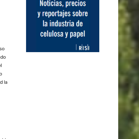
nso
ado
l
o
d la