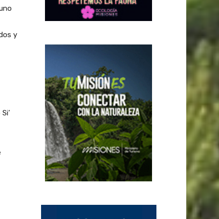
 uno
odos y
Si’
e