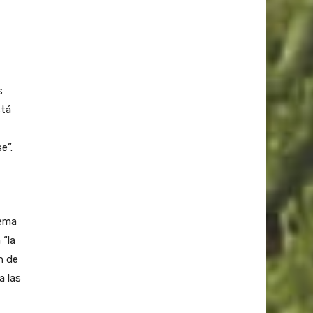
s
stá
e”.
tema
 “la
n de
a las