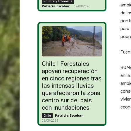
Política y Economía
ambie
Patricia Escobar
-
07/08/2026
de lo
pontí
para 
pobr
Fuent
Chile | Forestales
ROMA 
apoyan recuperación
en la
en cinco regiones tras
ambie
las intensas lluvias
conse
que afectaron la zona
vivie
centro sur del país
con inundaciones
econ
Patricia Escobar
-
Chile
06/08/2026