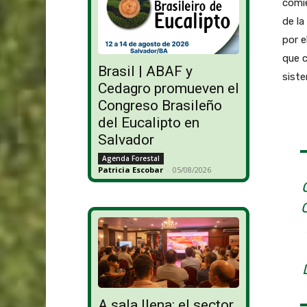
comie
de la
por e
que c
Brasil | ABAF y
siste
Cedagro promueven el
Congreso Brasileño
del Eucalipto en
Salvador
Agenda Forestal
Patricia Escobar
-
05/08/2026
A sala llena: el sector