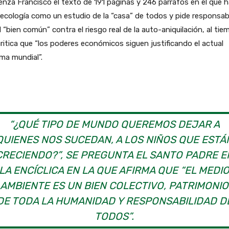
nza Francisco el texto de 191 páginas y 246 párrafos en el que h
 ecología como un estudio de la “casa” de todos y pide responsab
l “bien común” contra el riesgo real de la auto-aniquilación, al tie
ritica que “los poderes económicos siguen justificando el actual
ma mundial”.
“¿QUÉ TIPO DE MUNDO QUEREMOS DEJAR A
QUIENES NOS SUCEDAN, A LOS NIÑOS QUE ESTÁ
CRECIENDO?”, SE PREGUNTA EL SANTO PADRE E
LA ENCÍCLICA EN LA QUE AFIRMA QUE “EL MEDI
AMBIENTE ES UN BIEN COLECTIVO, PATRIMONIO
DE TODA LA HUMANIDAD Y RESPONSABILIDAD D
TODOS”.