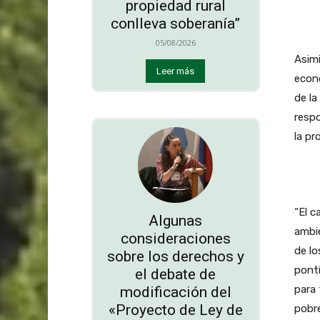
propiedad rural
conlleva soberanía”
05/08/2026
Asimi
Leer más
econo
de la
respo
la pr
“El c
Algunas
ambie
consideraciones
de lo
sobre los derechos y
pontí
el debate de
para 
modificación del
«Proyecto de Ley de
pobr