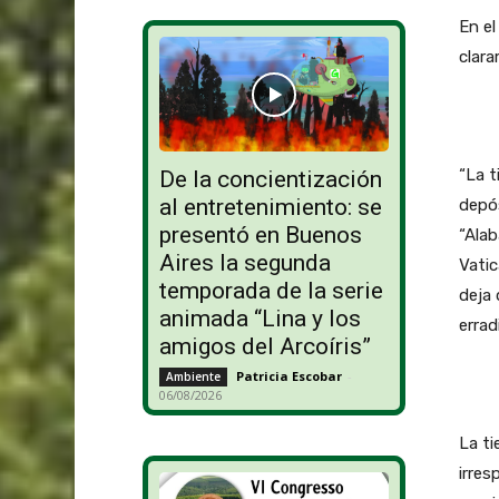
En el
clara
“La t
De la concientización
al entretenimiento: se
depós
presentó en Buenos
“Alab
Aires la segunda
Vatic
temporada de la serie
deja 
animada “Lina y los
errad
amigos del Arcoíris”
Patricia Escobar
-
Ambiente
06/08/2026
La ti
irres