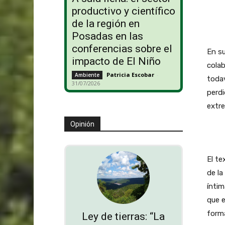
productivo y científico
de la región en
Posadas en las
conferencias sobre el
En su
impacto de El Niño
colab
Patricia Escobar
-
Ambiente
todav
31/07/2026
perdi
extre
Opinión
El te
de la
íntim
que e
forma
Ley de tierras: “La