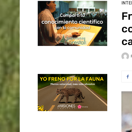
INTE
Fr
co
c