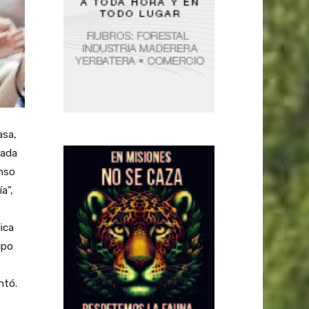
asa,
cada
nso
a”,
lica
ipo
s
ntó.