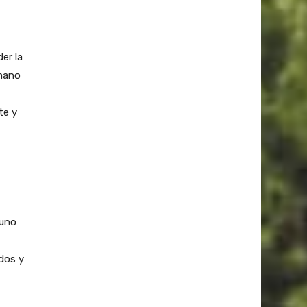
er la
umano
te y
 uno
odos y