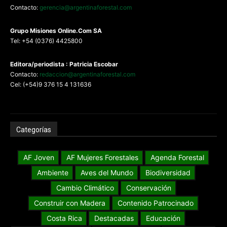
Contacto:
gerencia@argentinaforestal.com
G
rupo Misiones
Online.Com
SA
Tel: +54 (0376) 4425800
Editora/periodista : Patricia Escobar
Contacto:
redaccion@argentinaforestal.com
Cel: (+54)9 376 15 4 131636
Categorías
AF Joven
AF Mujeres Forestales
Agenda Forestal
Ambiente
Aves del Mundo
Biodiversidad
Cambio Climático
Conservación
Construir con Madera
Contenido Patrocinado
Costa Rica
Destacadas
Educación