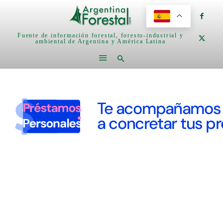
Fuente de información forestal, foresto-industrial y
ambiental de Argentina y América Latina