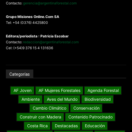
Contacto:
gerencia@argentinaforestal.com
G
rupo Misiones
Online.Com
SA
Tel: +54 (0376) 4425800
Editora/periodista : Patricia Escobar
Contacto:
redaccion@argentinaforestal.com
Cel: (+54)9 376 15 4 131636
Categorías
AF Joven
AF Mujeres Forestales
Agenda Forestal
Ambiente
Aves del Mundo
Biodiversidad
Cambio Climático
Conservación
Construir con Madera
Contenido Patrocinado
Costa Rica
Destacadas
Educación