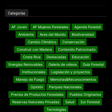
Categorías
AF Joven
AF Mujeres Forestales
Agenda Forestal
Ambiente
Aves del Mundo
Biodiversidad
Cambio Climático
Conservación
Construir con Madera
Contenido Patrocinado
Costa Rica
Destacadas
Educación
Energías Renovables
Galería de videos
Guia Forestal
Institucionales
Legislación y proyectos
Manejo de Fuego
Memorias&Reconocimientos
Opinión
Parques Nacionales
Precios de Productos Forestales
Pueblos Originarios
Reservas Naturales Privadas
Salud
Sur Forestal
Tecnologías