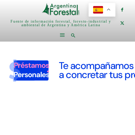
Fuente de información forestal, foresto-industrial y
ambiental de Argentina y América Latina