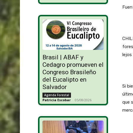
Fuent
CHILE
fores
lejos
Brasil | ABAF y
Cedagro promueven el
Congreso Brasileño
del Eucalipto en
Si bi
Salvador
últim
Agenda Forestal
Patricia Escobar
-
05/08/2026
que s
merca