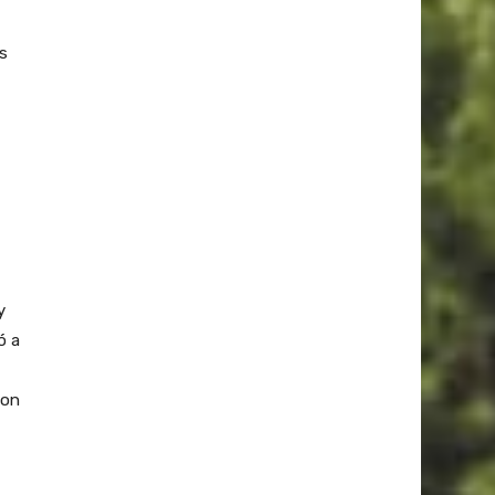
s
y
ó a
con