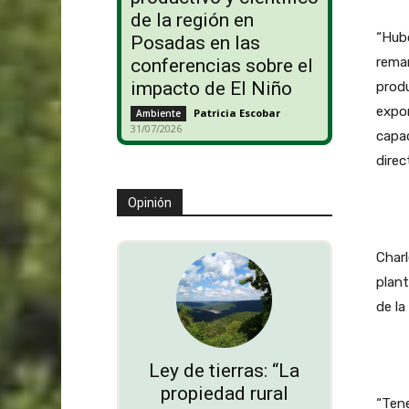
de la región en
“Hubo
Posadas en las
reman
conferencias sobre el
impacto de El Niño
produ
expor
Patricia Escobar
-
Ambiente
31/07/2026
capac
direc
Opinión
Charl
plan
de l
Ley de tierras: “La
propiedad rural
“Ten