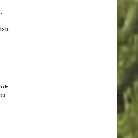
s
do la
a de
les