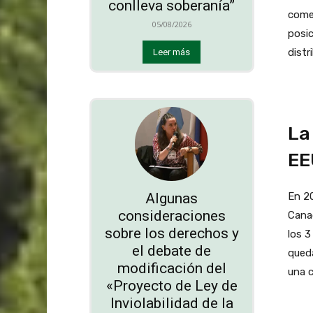
conlleva soberanía”
come
05/08/2026
posic
distr
Leer más
La
EE
Algunas
En 20
consideraciones
Canad
sobre los derechos y
los 3
el debate de
qued
modificación del
una c
«Proyecto de Ley de
Inviolabilidad de la