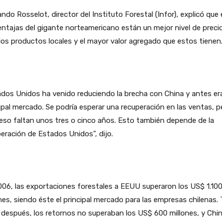
ndo Rosselot, director del Instituto Forestal (Infor), explicó que
entajas del gigante norteamericano están un mejor nivel de preci
los productos locales y el mayor valor agregado que estos tienen
dos Unidos ha venido reduciendo la brecha con China y antes era
ipal mercado. Se podría esperar una recuperación en las ventas, p
eso faltan unos tres o cinco años. Esto también depende de la
eración de Estados Unidos”, dijo.
06, las exportaciones forestales a EEUU superaron los US$ 1.10
nes, siendo éste el principal mercado para las empresas chilenas. 
después, los retornos no superaban los US$ 600 millones, y Chi