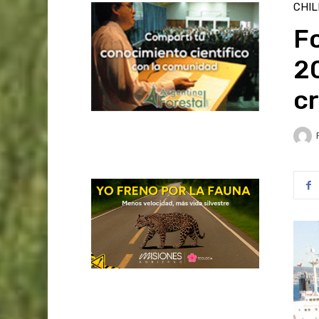
CHIL
Fo
20
c