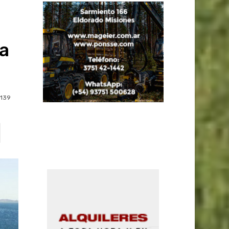
 a
139