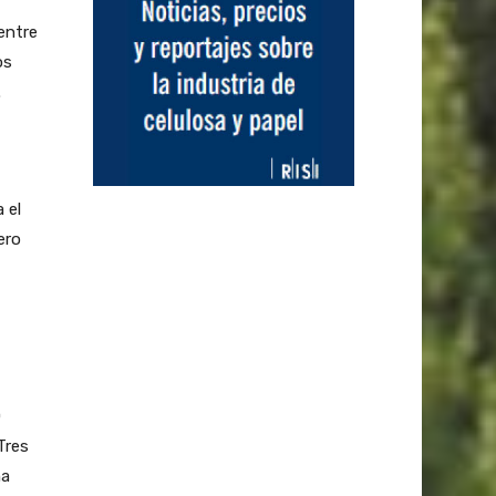
 entre
os
.
 el
ero
0
Tres
na