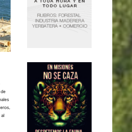
o
 de
nales
leros,
 al