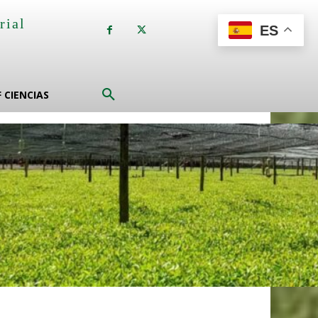
rial
ES
a
F CIENCIAS