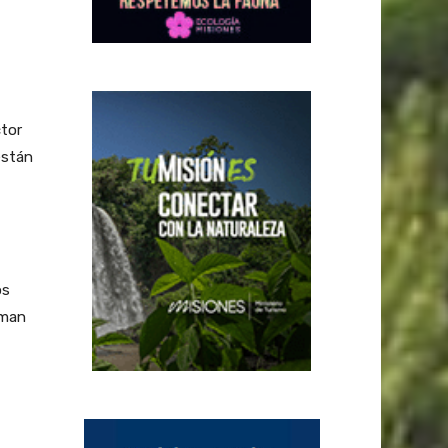
ctor
están
os
iman