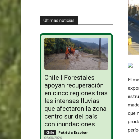
Últimas noticias
Chile | Forestales
El me
apoyan recuperación
expo
en cinco regiones tras
estru
las intensas lluvias
mader
que afectaron la zona
que n
centro sur del país
produ
con inundaciones
perío
Patricia Escobar
-
Chile
06/08/2026