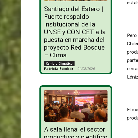
estab
Santiago del Estero |
Fuerte respaldo
institucional de la
UNSE y CONICET a la
Pero 
puesta en marcha del
Chile
proyecto Red Bosque
produ
– Clima
parte
Cambio Climático
cerra
Patricia Escobar
-
04/08/2026
Léniz
El me
produ
A sala llena: el sector
productivo y científico