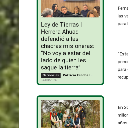
Ferna
las v
para 
Ley de Tierras |
Herrera Ahuad
defendió a las
chacras misioneras:
“No voy a estar del
“Esta
lado de quien les
princ
saque la tierra”
para 
Patricia Escobar
-
Nacionales
recup
04/08/2026
En 20
millo
años 