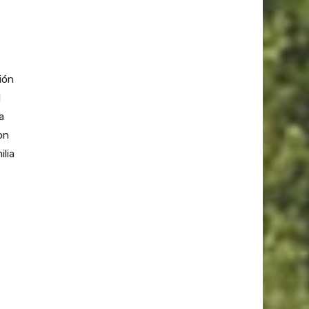
ión
d
a
on
ilia