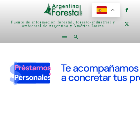
Fuente de información forestal, foresto-industrial y
ambiental de Argentina y América Latina