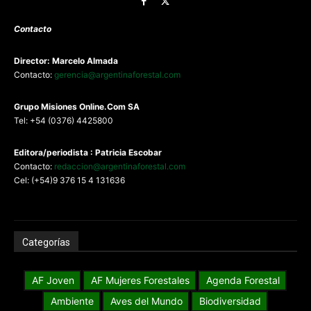
Contacto
Director: Marcelo Almada
Contacto:
gerencia@argentinaforestal.com
G
rupo Misiones
Online.Com
SA
Tel: +54 (0376) 4425800
Editora/periodista : Patricia Escobar
Contacto:
redaccion@argentinaforestal.com
Cel: (+54)9 376 15 4 131636
Categorías
AF Joven
AF Mujeres Forestales
Agenda Forestal
Ambiente
Aves del Mundo
Biodiversidad