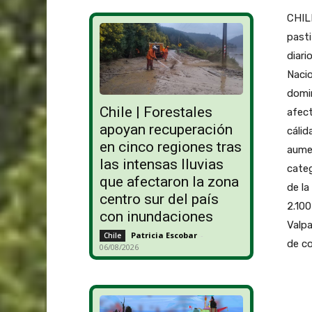
CHILE
pasti
diari
Nacio
domin
Chile | Forestales
afect
apoyan recuperación
cálid
en cinco regiones tras
aumen
las intensas lluvias
categ
que afectaron la zona
de la
centro sur del país
2.100
con inundaciones
Valpa
Patricia Escobar
-
Chile
de co
06/08/2026