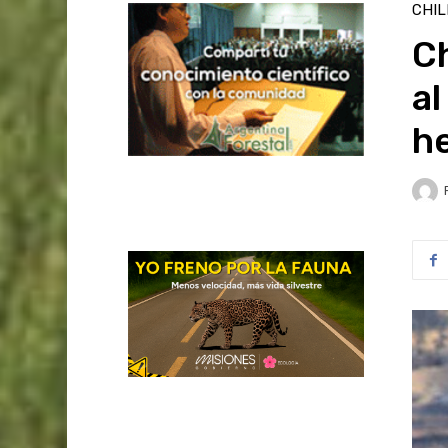
CHIL
Ch
al
h