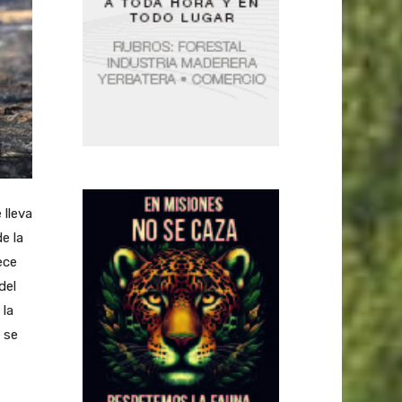
 lleva
e la
ece
del
 la
 se