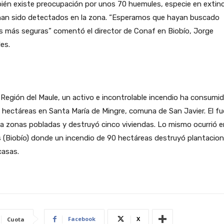
én existe preocupación por unos 70 huemules, especie en extinc
han sido detectados en la zona. “Esperamos que hayan buscado
s más seguras” comentó el director de Conaf en Biobío, Jorge
es.
 Región del Maule, un activo e incontrolable incendio ha consumi
 hectáreas en Santa María de Mingre, comuna de San Javier. El f
 a zonas pobladas y destruyó cinco viviendas. Lo mismo ocurrió e
 (Biobío) donde un incendio de 90 hectáreas destruyó plantacion
casas.
Facebook
X
Cuota