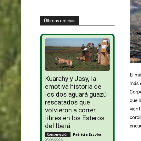
Últimas noticias
El má
Kuarahy y Jasy, la
más d
emotiva historia de
Corpo
los dos aguará guazú
que l
rescatados que
vient
volvieron a correr
libres en los Esteros
cordi
del Iberá
encue
Patricia Escobar
-
Conservación
08/08/2026