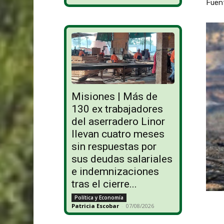
Fuent
Misiones | Más de
130 ex trabajadores
del aserradero Linor
llevan cuatro meses
sin respuestas por
sus deudas salariales
e indemnizaciones
tras el cierre...
Política y Economía
Patricia Escobar
-
07/08/2026