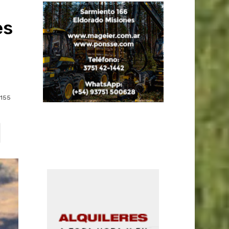
es
155