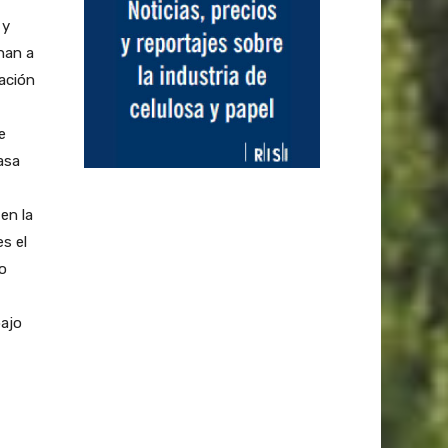
 y
nan a
ración
e
asa
en la
s el
o
bajo