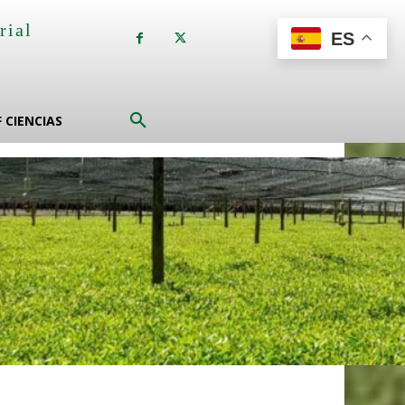
rial
ES
a
F CIENCIAS