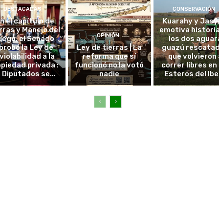
DESTACADAS
CONSERVACIÓN
in el capítulo de
Kuarahy y Jasy,
rras y Manejo del
emotiva histori
OPINIÓN
uego, el Senado
los dos aguar
probó la Ley de
Ley de tierras | La
guazú rescata
violabilidad a la
reforma que sí
que volvieron 
piedad privada :
funcionó no la votó
correr libres en 
 Diputados se...
nadie
Esteros del Ibe