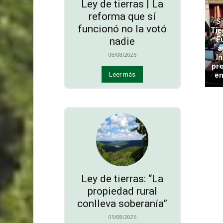
Ley de tierras | La
reforma que sí
S
funcionó no la votó
Tie
F
nadie
a
08/08/2026
In
pro
en
Leer más
Ley de tierras: “La
propiedad rural
conlleva soberanía”
05/08/2026