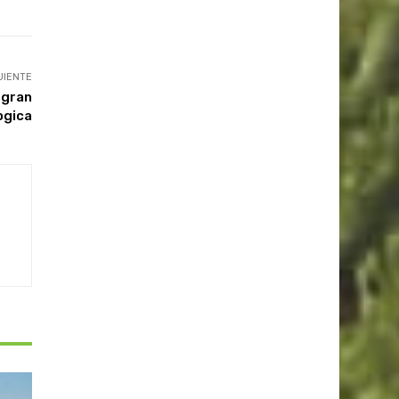
UIENTE
 gran
ogica