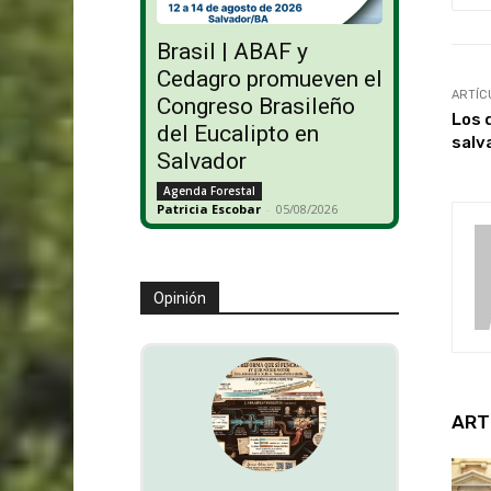
Brasil | ABAF y
Cedagro promueven el
ARTÍC
Congreso Brasileño
Los 
del Eucalipto en
salv
Salvador
Agenda Forestal
Patricia Escobar
-
05/08/2026
Opinión
ART