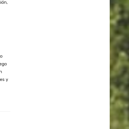
ión,
do
uego
n
es y