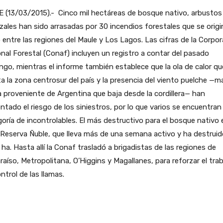
 (13/03/2015).- Cinco mil hectáreas de bosque nativo, arbustos
zales han sido arrasadas por 30 incendios forestales que se origi
o entre las regiones del Maule y Los Lagos. Las cifras de la Corpo
nal Forestal (Conaf) incluyen un registro a contar del pasado
go, mientras el informe también establece que la ola de calor qu
a la zona centrosur del país y la presencia del viento puelche —m
a proveniente de Argentina que baja desde la cordillera— han
tado el riesgo de los siniestros, por lo que varios se encuentran 
oría de incontrolables. El más destructivo para el bosque nativo e
 Reserva Ñuble, que lleva más de una semana activo y ha destruid
 ha. Hasta allí la Conaf trasladó a brigadistas de las regiones de
raíso, Metropolitana, O’Higgins y Magallanes, para reforzar el tra
ntrol de las llamas.