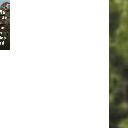
 la
a de
á
dos
a
los
rá