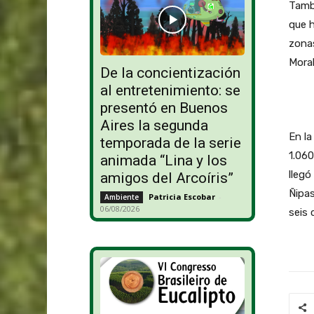
Tambi
que 
zona
Moral
De la concientización
al entretenimiento: se
presentó en Buenos
Aires la segunda
En la
temporada de la serie
1.060
animada “Lina y los
llegó
amigos del Arcoíris”
Ñipas
Patricia Escobar
-
Ambiente
06/08/2026
seis 