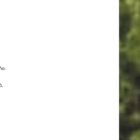
ño:
ó,