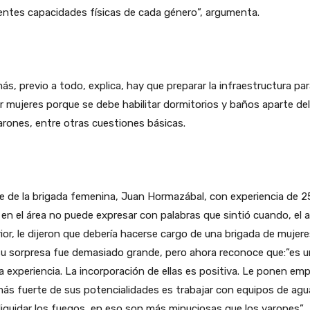
entes capacidades físicas de cada género”, argumenta.
s, previo a todo, explica, hay que preparar la infraestructura pa
ir mujeres porque se debe habilitar dormitorios y baños aparte de
arones, entre otras cuestiones básicas.
fe de la brigada femenina, Juan Hormazábal, con experiencia de 2
en el área no puede expresar con palabras que sintió cuando, el 
ior, le dijeron que debería hacerse cargo de una brigada de mujere
su sorpresa fue demasiado grande, pero ahora reconoce que:”es 
 experiencia. La incorporación de ellas es positiva. Le ponen em
más fuerte de sus potencialidades es trabajar con equipos de agu
liquidar los fuegos, en eso son más minuciosas que los varones”.