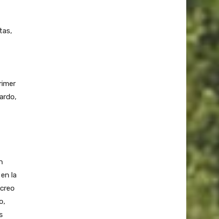
tas,
rimer
ardo,
n
en la
 creo
o,
s