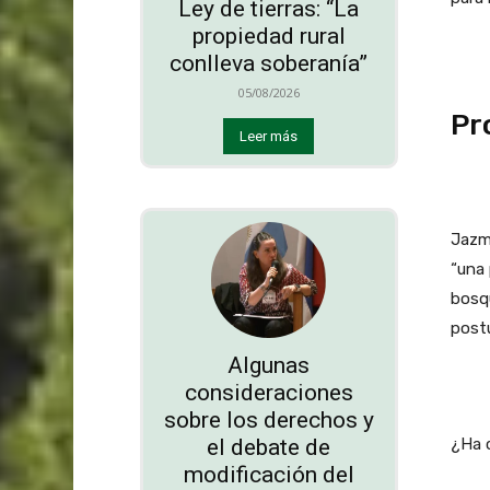
Ley de tierras: “La
propiedad rural
conlleva soberanía”
05/08/2026
Pr
Leer más
Jazmí
“una 
bosqu
postu
Algunas
consideraciones
sobre los derechos y
el debate de
¿Ha 
modificación del