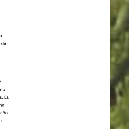
ra
l de
5
año
s. Es
una
peño
a