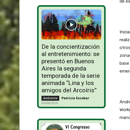
de ex
Inici
reali
De la concientización
otros
al entretenimiento: se
zonas
presentó en Buenos
base 
Aires la segunda
emer
temporada de la serie
animada “Lina y los
amigos del Arcoíris”
Patricia Escobar
-
Ambiente
André
06/08/2026
Worki
manda