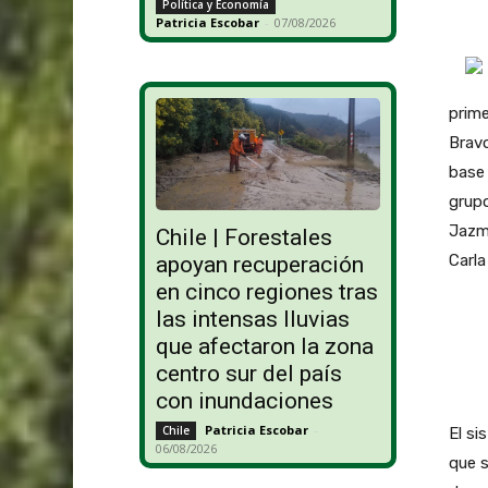
Política y Economía
Patricia Escobar
-
07/08/2026
prime
Bravo
base 
grupo
Jazmí
Chile | Forestales
Carla
apoyan recuperación
en cinco regiones tras
las intensas lluvias
que afectaron la zona
centro sur del país
con inundaciones
Patricia Escobar
-
Chile
El si
06/08/2026
que 