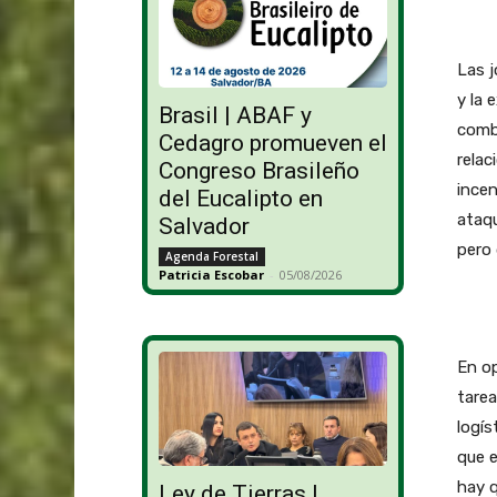
Las j
y la 
Brasil | ABAF y
comba
Cedagro promueven el
relac
Congreso Brasileño
incen
del Eucalipto en
ataqu
Salvador
pero 
Agenda Forestal
Patricia Escobar
-
05/08/2026
En op
tarea
logís
que e
hay q
Ley de Tierras |