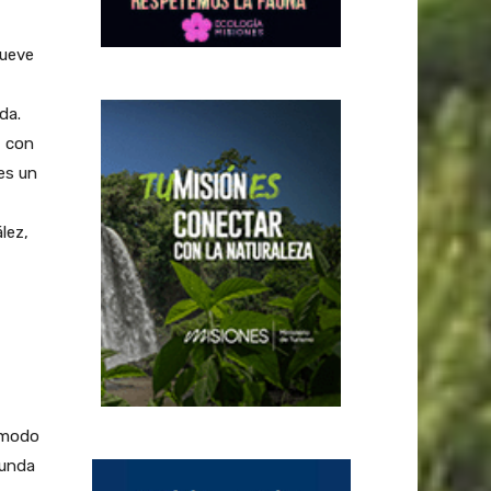
Nueve
da.
, con
 es un
lez,
e modo
gunda