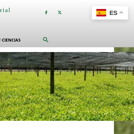
rial
ES
a
F CIENCIAS