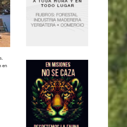
s,
n en