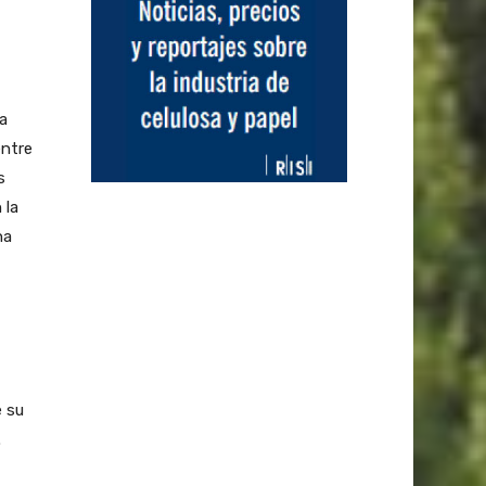
a
entre
s
 la
na
e su
.