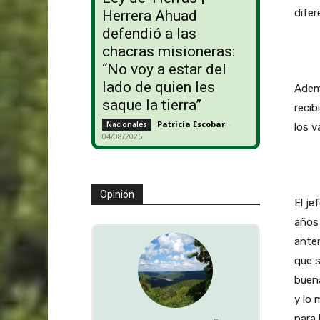
difer
Herrera Ahuad
defendió a las
chacras misioneras:
“No voy a estar del
lado de quien les
Ademá
saque la tierra”
recib
Patricia Escobar
-
Nacionales
los v
04/08/2026
Opinión
El je
años 
anter
que 
buena
y lo 
para 