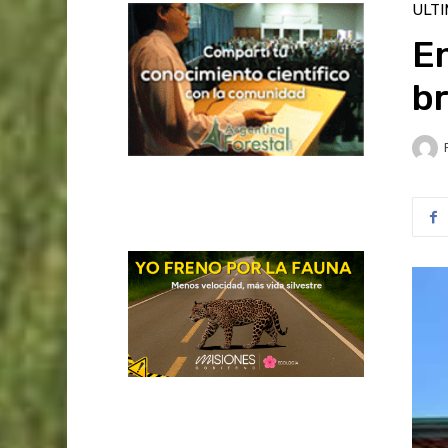
ULT
En
br