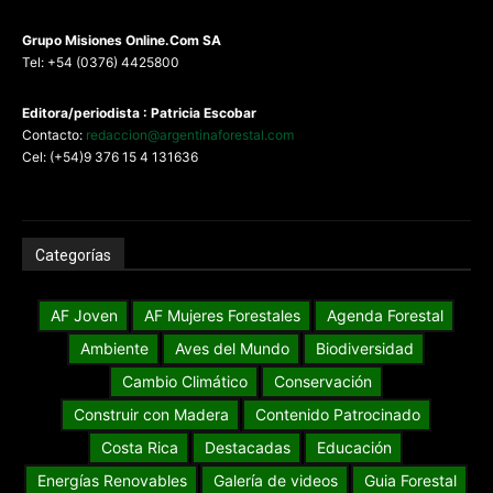
G
rupo Misiones
Online.Com
SA
Tel: +54 (0376) 4425800
Editora/periodista : Patricia Escobar
Contacto:
redaccion@argentinaforestal.com
Cel: (+54)9 376 15 4 131636
Categorías
AF Joven
AF Mujeres Forestales
Agenda Forestal
Ambiente
Aves del Mundo
Biodiversidad
Cambio Climático
Conservación
Construir con Madera
Contenido Patrocinado
Costa Rica
Destacadas
Educación
Energías Renovables
Galería de videos
Guia Forestal