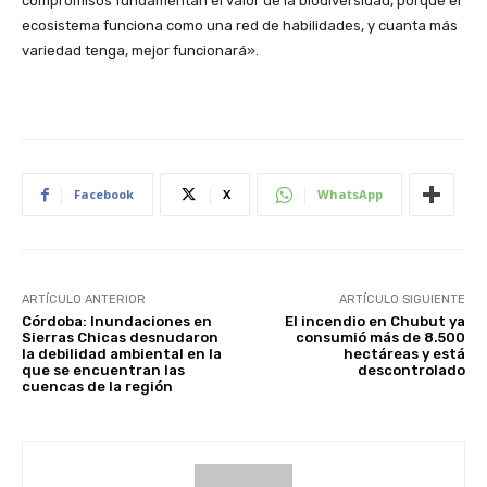
compromisos fundamentan el valor de la biodiversidad, porque el
ecosistema funciona como una red de habilidades, y cuanta más
variedad tenga, mejor funcionará».
Facebook
X
WhatsApp
ARTÍCULO ANTERIOR
ARTÍCULO SIGUIENTE
Córdoba: Inundaciones en
El incendio en Chubut ya
Sierras Chicas desnudaron
consumió más de 8.500
la debilidad ambiental en la
hectáreas y está
que se encuentran las
descontrolado
cuencas de la región