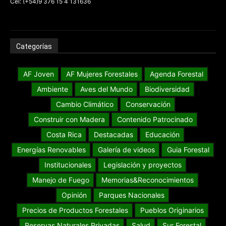
Categorías
AF Joven
AF Mujeres Forestales
Agenda Forestal
Ambiente
Aves del Mundo
Biodiversidad
Cambio Climático
Conservación
Construir con Madera
Contenido Patrocinado
Costa Rica
Destacadas
Educación
Energías Renovables
Galería de videos
Guia Forestal
Institucionales
Legislación y proyectos
Manejo de Fuego
Memorias&Reconocimientos
Opinión
Parques Nacionales
Precios de Productos Forestales
Pueblos Originarios
Reservas Naturales Privadas
Salud
Sur Forestal
Tecnologías
Valor Ambiental