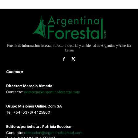
Fuente de información forestal, foresto-industrial y ambiental de Argentina y América
Latina
Contacto
Director: Marcelo Almada
Contacto:
gerencia@argentinaforestal.com
G
rupo Misiones
Online.Com
SA
Tel: +54 (0376) 4425800
Editora/periodista : Patricia Escobar
Contacto:
redaccion@argentinaforestal.com
Cel: (+54)9 376 15 4 131636