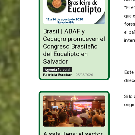
“El 6
que e
fores
Brasil | ABAF y
el pa
Cedagro promueven el
inter
Congreso Brasileño
del Eucalipto en
Salvador
Agenda Forestal
Este 
Patricia Escobar
-
05/08/2026
dire
Si lo
origi
A sala llena: el sector