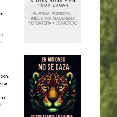
 en
os
la
ción,
ente
e es
on