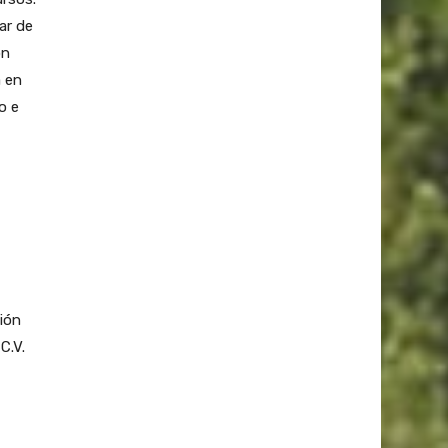
ar de
ón
a en
o e
ción
C.V.