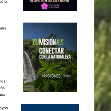
có la
ales.
amos
iña.
rera
poyos