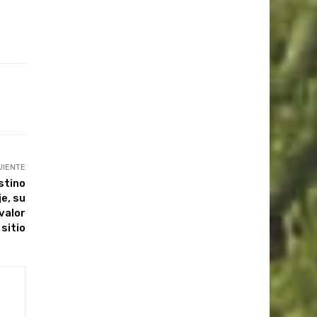
UIENTE
stino
je, su
valor
 sitio