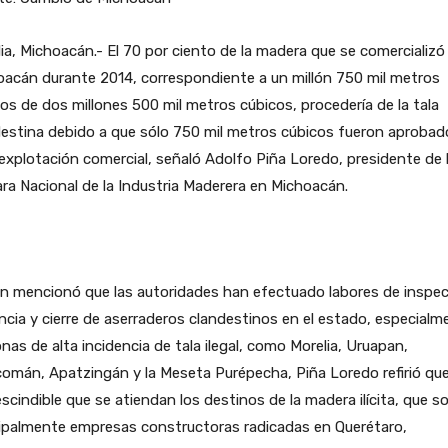
ia, Michoacán.- El 70 por ciento de la madera que se comercializó
acán durante 2014, correspondiente a un millón 750 mil metros
os de dos millones 500 mil metros cúbicos, procedería de la tala
estina debido a que sólo 750 mil metros cúbicos fueron aprobad
explotación comercial, señaló Adolfo Piña Loredo, presidente de 
a Nacional de la Industria Maderera en Michoacán.
en mencionó que las autoridades han efectuado labores de inspec
ancia y cierre de aserraderos clandestinos en el estado, especialm
nas de alta incidencia de tala ilegal, como Morelia, Uruapan,
omán, Apatzingán y la Meseta Purépecha, Piña Loredo refirió qu
scindible que se atiendan los destinos de la madera ilícita, que s
cipalmente empresas constructoras radicadas en Querétaro,