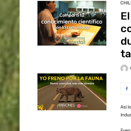
CHIL
El
c
du
ta
Asì l
Indus
Fuen