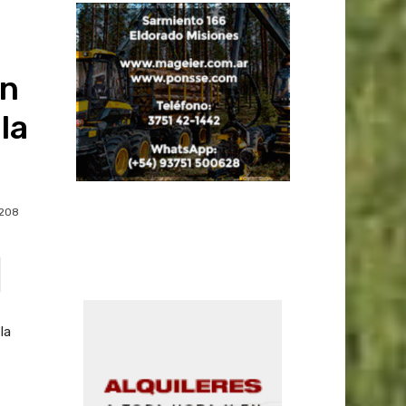
án
la
208
la