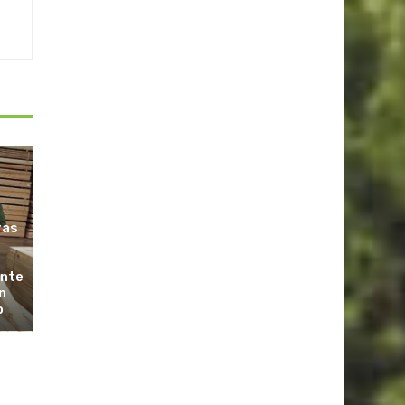
ras
ante
n
o