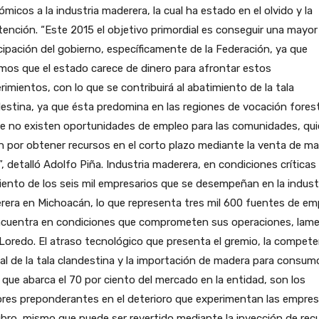
micos a la industria maderera, la cual ha estado en el olvido y la
ención. “Este 2015 el objetivo primordial es conseguir una mayor
cipación del gobierno, específicamente de la Federación, ya que
os que el estado carece de dinero para afrontar estos
rimientos, con lo que se contribuirá al abatimiento de la tala
estina, ya que ésta predomina en las regiones de vocación forest
e no existen oportunidades de empleo para las comunidades, qu
 por obtener recursos en el corto plazo mediante la venta de m
l”, detalló Adolfo Piña. Industria maderera, en condiciones críticas
iento de los seis mil empresarios que se desempeñan en la indust
era en Michoacán, lo que representa tres mil 600 fuentes de em
ncuentra en condiciones que comprometen sus operaciones, lam
Loredo. El atraso tecnológico que presenta el gremio, la compete
al de la tala clandestina y la importación de madera para consum
, que abarca el 70 por ciento del mercado en la entidad, son los
ores preponderantes en el deterioro que experimentan las empre
ubro, mismo que puede ser revertido mediante la inyección de rec