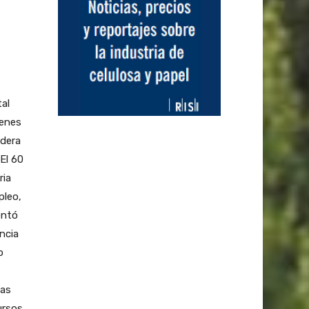
al
ienes
adera
 El 60
ria
pleo,
entó
ncia
o
sas
ursos.