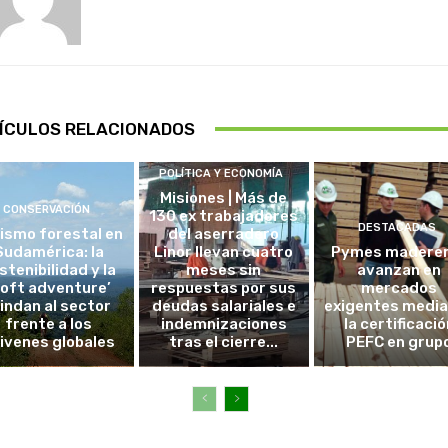
ÍCULOS RELACIONADOS
POLÍTICA Y ECONOMÍA
Misiones | Más de
CONSERVACIÓN
130 ex trabajadores
DESTACADAS
ismo forestal en
del aserradero
Sudamérica: la
Linor llevan cuatro
Pymes madere
stenibilidad y la
meses sin
avanzan en
soft adventure’
respuestas por sus
mercados
lindan al sector
deudas salariales e
exigentes medi
frente a los
indemnizaciones
la certificació
ivenes globales
tras el cierre...
PEFC en grup