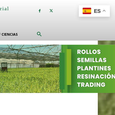
rial
ES
a
F CIENCIAS