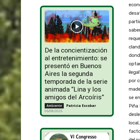
econó
desat
parti
sabem
reque
cland
De la concientización
dond
al entretenimiento: se
optan
presentó en Buenos
ilega
Aires la segunda
por c
temporada de la serie
animada “Lina y los
mader
amigos del Arcoíris”
se e
Piña 
Patricia Escobar
-
Ambiente
06/08/2026
desle
local
fact
del r