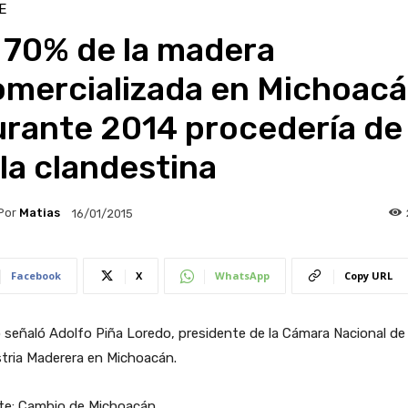
E
 70% de la madera
omercializada en Michoac
rante 2014 procedería de 
la clandestina
Por
Matias
16/01/2015
Facebook
X
WhatsApp
Copy URL
o señaló Adolfo Piña Loredo, presidente de la Cámara Nacional de 
tria Maderera en Michoacán.
te: Cambio de Michoacán