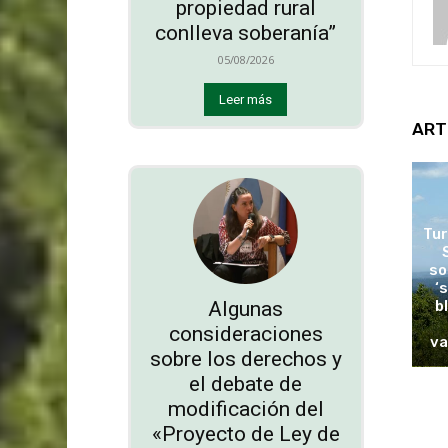
propiedad rural
conlleva soberanía”
05/08/2026
Leer más
ART
Tur
so
‘
Algunas
b
consideraciones
va
sobre los derechos y
el debate de
modificación del
«Proyecto de Ley de