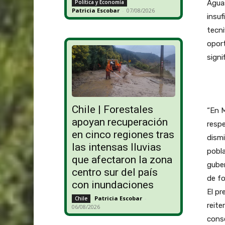
Aguas
Política y Economía
Patricia Escobar
-
07/08/2026
insuf
tecni
oport
signi
Chile | Forestales
“En 
apoyan recuperación
respe
en cinco regiones tras
dismi
las intensas lluvias
pobla
que afectaron la zona
guber
centro sur del país
de fo
con inundaciones
El pr
Patricia Escobar
-
Chile
reite
06/08/2026
conse