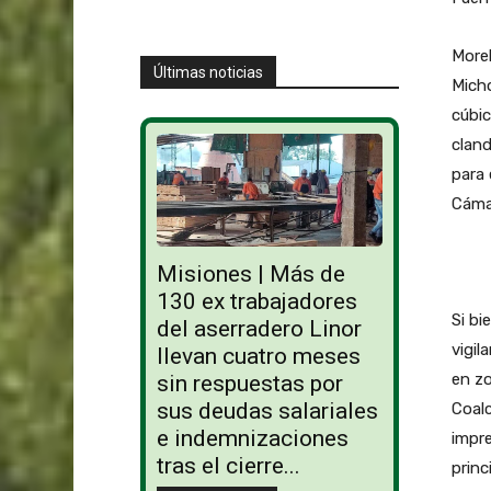
Morel
Últimas noticias
Micho
cúbic
cland
para 
Cámar
Misiones | Más de
130 ex trabajadores
Si bi
del aserradero Linor
vigil
llevan cuatro meses
en zo
sin respuestas por
sus deudas salariales
Coalc
e indemnizaciones
impre
tras el cierre...
prin