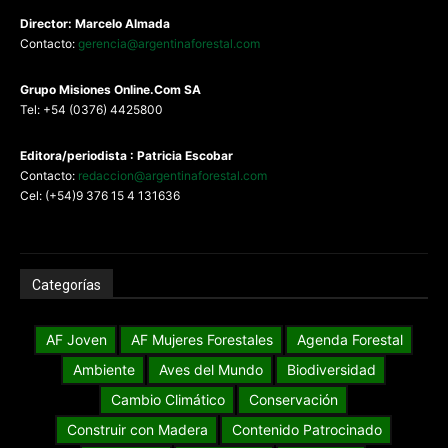
Director: Marcelo Almada
Contacto:
gerencia@argentinaforestal.com
G
rupo Misiones
Online.Com
SA
Tel: +54 (0376) 4425800
Editora/periodista : Patricia Escobar
Contacto:
redaccion@argentinaforestal.com
Cel: (+54)9 376 15 4 131636
Categorías
AF Joven
AF Mujeres Forestales
Agenda Forestal
Ambiente
Aves del Mundo
Biodiversidad
Cambio Climático
Conservación
Construir con Madera
Contenido Patrocinado