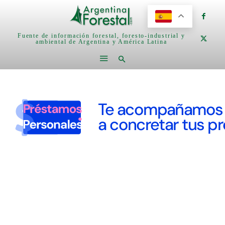
Fuente de información forestal, foresto-industrial y
ambiental de Argentina y América Latina