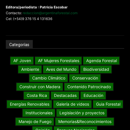
Editora/periodista : Patricia Escobar
Contacto:
redaccion@argentinaforestal.com
Cel: (+54)9 376 15 4 131636
Categorías
AF Joven
AF Mujeres Forestales
Agenda Forestal
Ambiente
Aves del Mundo
Biodiversidad
Cambio Climático
Conservación
Construir con Madera
Contenido Patrocinado
Costa Rica
Destacadas
Educación
Energías Renovables
Galería de videos
Guia Forestal
Institucionales
Legislación y proyectos
Manejo de Fuego
Memorias&Reconocimientos