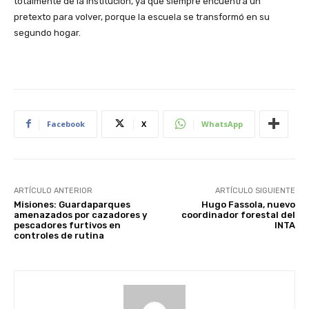
totalmente de la institución, ya que siempre encuentra un
pretexto para volver, porque la escuela se transformó en su
segundo hogar.
Facebook
X
WhatsApp
ARTÍCULO ANTERIOR
ARTÍCULO SIGUIENTE
Misiones: Guardaparques
Hugo Fassola, nuevo
amenazados por cazadores y
coordinador forestal del
pescadores furtivos en
INTA
controles de rutina