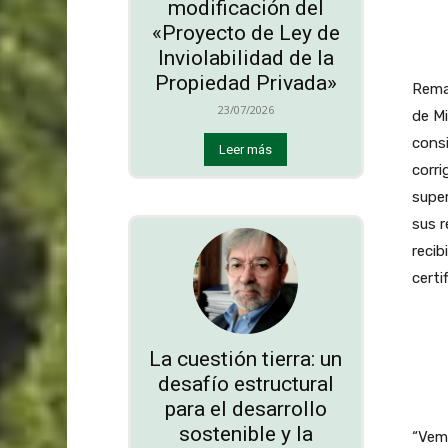
modificación del
«Proyecto de Ley de
Inviolabilidad de la
Propiedad Privada»
Remar
23/07/2026
de M
consi
Leer más
corri
super
sus r
recib
certi
La cuestión tierra: un
desafío estructural
para el desarrollo
sostenible y la
“Vemo