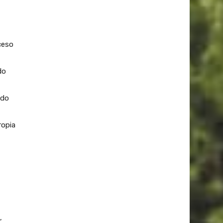
ceso
do
ado
ropia
,