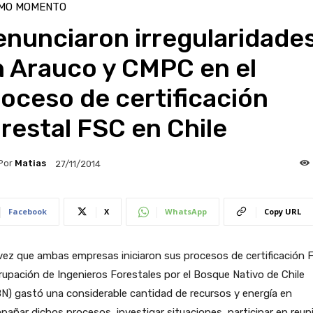
IMO MOMENTO
enunciaron irregularidade
n Arauco y CMPC en el
oceso de certificación
restal FSC en Chile
Por
Matias
27/11/2014
Facebook
X
WhatsApp
Copy URL
ez que ambas empresas iniciaron sus procesos de certificación 
rupación de Ingenieros Forestales por el Bosque Nativo de Chile
N) gastó una considerable cantidad de recursos y energía en
añar dichos procesos, investigar situaciones, participar en reun