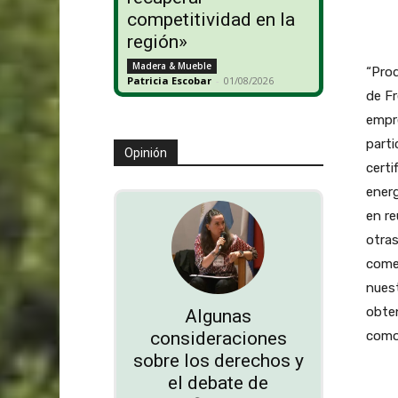
competitividad en la
región»
Madera & Mueble
“Prod
Patricia Escobar
-
01/08/2026
de Fr
empre
parti
Opinión
certi
energ
en re
otras
come
nuest
obten
Algunas
como 
consideraciones
sobre los derechos y
el debate de