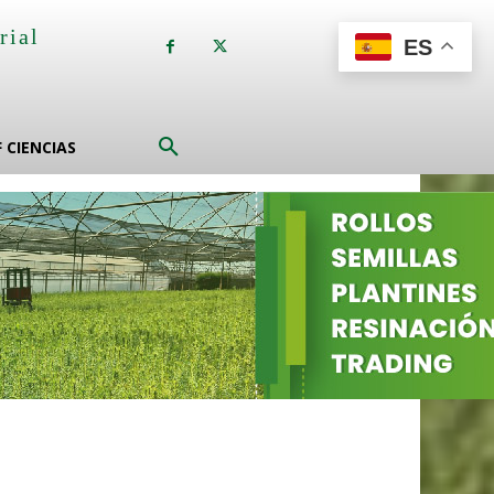
rial
ES
a
F CIENCIAS