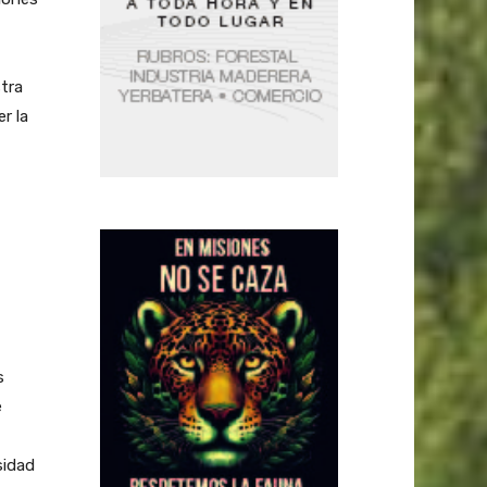
tra
r la
s
e
sidad