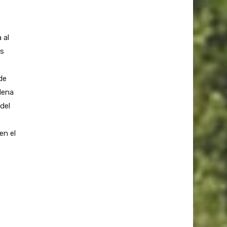
 al
os
de
dena
 del
en el