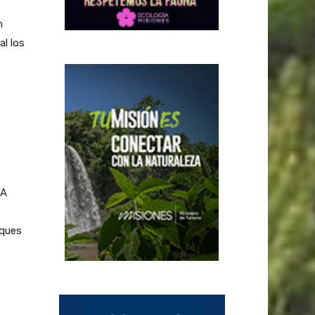
n
al los
SA
sques