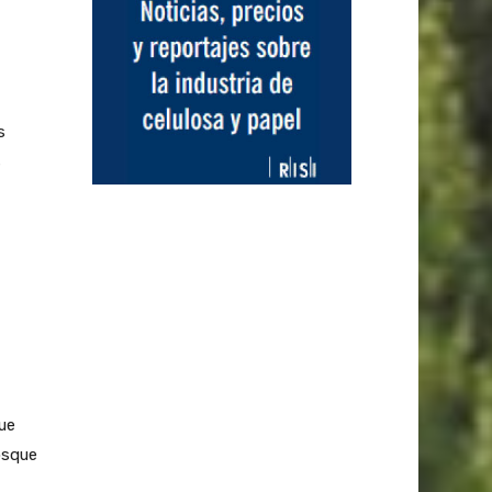
s
s
ue
osque