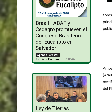
fores
princ
Brasil | ABAF y
publi
Cedagro promueven el
Congreso Brasileño
del Eucalipto en
Salvador
Agenda Forestal
Patricia Escobar
-
05/08/2026
Ambas
(Arau
certi
del P
Ley de Tierras |