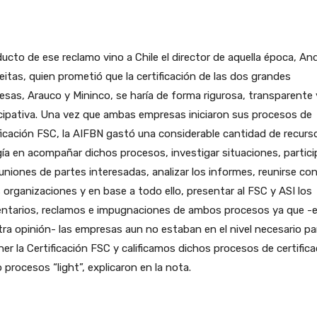
ucto de ese reclamo vino a Chile el director de aquella época, An
eitas, quien prometió que la certificación de las dos grandes
sas, Arauco y Mininco, se haría de forma rigurosa, transparente 
cipativa. Una vez que ambas empresas iniciaron sus procesos de
ficación FSC, la AIFBN gastó una considerable cantidad de recurs
ía en acompañar dichos procesos, investigar situaciones, partici
uniones de partes interesadas, analizar los informes, reunirse co
 organizaciones y en base a todo ello, presentar al FSC y ASI los
ntarios, reclamos e impugnaciones de ambos procesos ya que -
ra opinión- las empresas aun no estaban en el nivel necesario pa
er la Certificación FSC y calificamos dichos procesos de certifica
procesos “light”, explicaron en la nota.