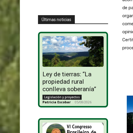
de pa
organ
Últimas noticias
come
opini
Certi
proce
Ley de tierras: “La
propiedad rural
conlleva soberanía”
Legislación y proyectos
Patricia Escobar
-
05/08/2026