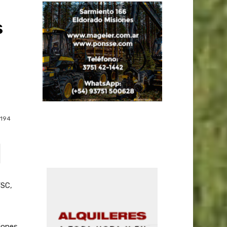
s
194
FSC,
iones