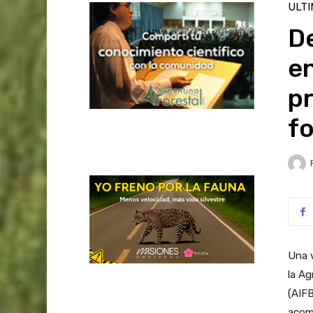
ULT
D
e
pr
fo
Una v
la Ag
(AIFB
acomp