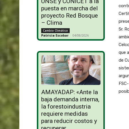
UNSE y CONICET a la
contr
puesta en marcha del
Cert
proyecto Red Bosque
prese
– Clima
Sr. 
Cambio Climático
Patricia Escobar
-
04/08/2026
ambie
Celco
que a
de Cu
siste
argum
FSC- 
posib
AMAYADAP: «Ante la
baja demanda interna,
la forestoindustria
requiere medidas
para reducir costos y
recuperar