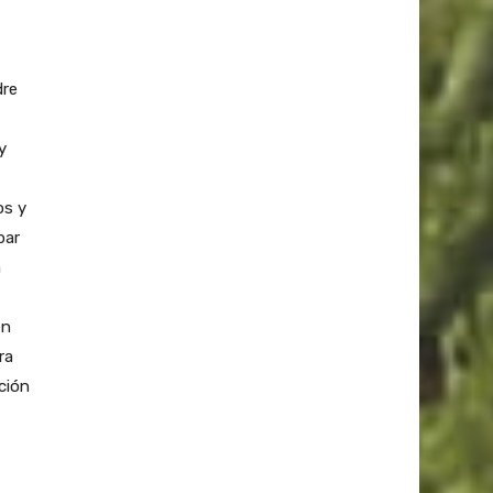
dre
y
os y
par
n
en
ra
ción