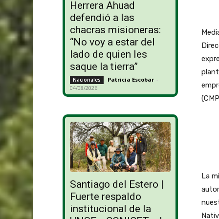
Herrera Ahuad
defendió a las
chacras misioneras:
Media
“No voy a estar del
Direc
lado de quien les
expre
saque la tierra”
plant
Patricia Escobar
-
Nacionales
empre
04/08/2026
(CMPC
La mi
Santiago del Estero |
autor
Fuerte respaldo
nuest
institucional de la
Nativ